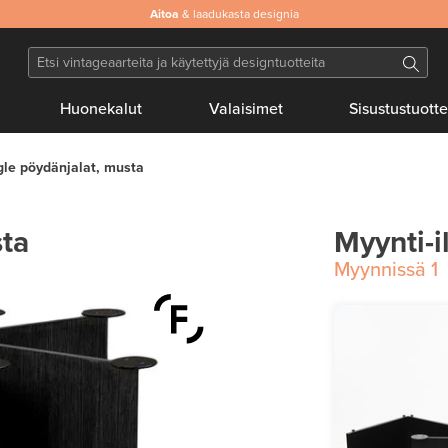
Aitoa
& laadukasta designia
Huonekalut
Valaisimet
Sisustustuotte
le pöydänjalat, musta
sta
Myynti-i
Myynnissä
1