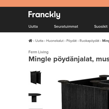
Uutta
Seuratuimmat
Suosikit
Uutta
Huonekalut
Pöydät
Ruokapöydät
Ming
Ferm Living
Mingle pöydänjalat, mu