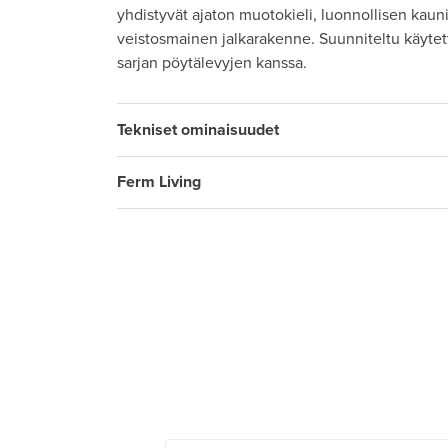
yhdistyvät ajaton muotokieli, luonnollisen kaun
veistosmainen jalkarakenne. Suunniteltu käytett
sarjan pöytälevyjen kanssa.
Tekniset ominaisuudet
Ferm Living