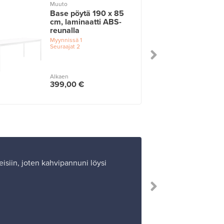
Muuto
Base pöytä 190 x 85
cm, laminaatti ABS-
reunalla
Myynnissä
1
Seuraajat
2
Alkaen
399,00 €
isiin, joten kahvipannuni löysi