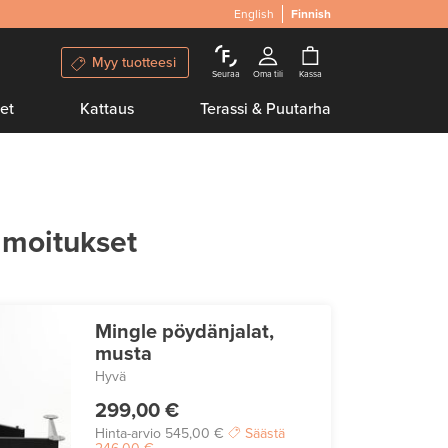
English
Finnish
Myy tuotteesi
Seuraa
Oma tili
Kassa
et
Kattaus
Terassi & Puutarha
lmoitukset
Mingle pöydänjalat,
musta
Hyvä
299,00 €
Hinta-arvio
545,00 €
Säästä