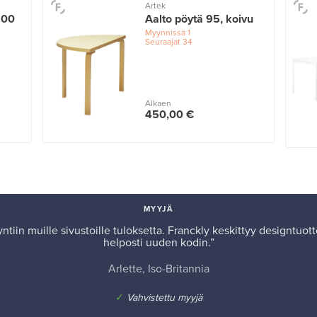
Artek
200
Aalto pöytä 95, koivu
Myynnissä
1
Seuraajat
34
Alkaen
450,00 €
MYYJÄ
iin muille sivustoille tuloksetta. Franckly keskittyy designtuotte
helposti uuden kodin.”
Arlette, Iso-Britannia
✓
Vahvistettu myyjä