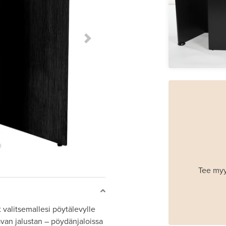
Next Slide
Tee myy
 valitsemallesi pöytälevylle
van jalustan – pöydänjaloissa