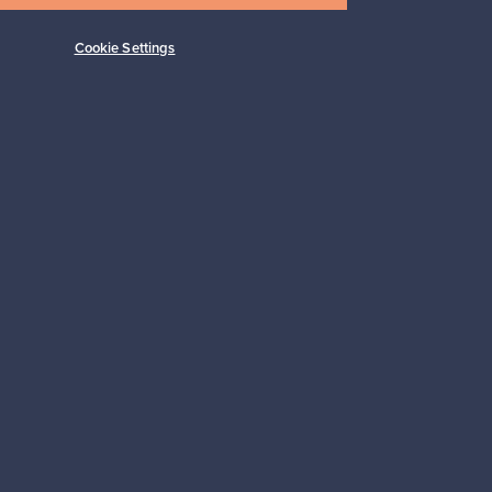
Cookie Settings
Tilaa
 tuki
Kestäviä valintoja
Seuraa meitä