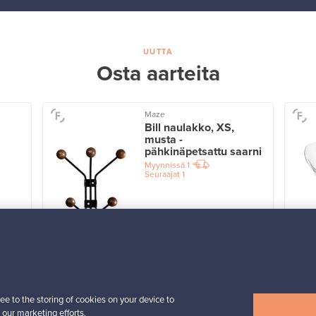
UUTTA
Osta aarteita
Maze
Bill naulakko, XS,
musta -
pähkinäpetsattu saarni
Myynnissä
1
Seuraajat
1
Alkaen
39,00 €
Näytä kaikki uutuudet
ee to the storing of cookies on your device to
 our marketing efforts.