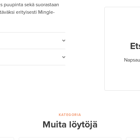
is puupinta sekä suorastaan
äväksi erityisesti Mingle-
Et
Napsaut
KATEGORIA
Muita löytöjä