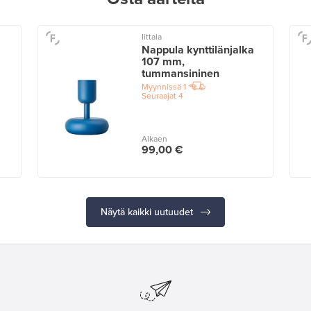
Iittala
Nappula kynttilänjalka
107 mm,
tummansininen
Myynnissä
1
Seuraajat
4
Alkaen
99,00 €
Näytä kaikki uutuudet