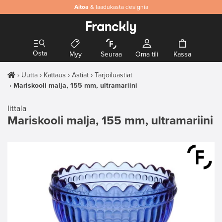
Aitoa
& laadukasta designia
Osta
Myy
Seuraa
Oma tili
Kassa
Uutta
Kattaus
Astiat
Tarjoiluastiat
Mariskooli malja, 155 mm, ultramariini
Iittala
Mariskooli malja, 155 mm, ultramariini