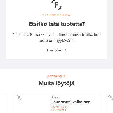
F IS FOR FOLLOW
Etsitkö tätä tuotetta?
Napsauta F-merkkiä yllä – ilmoitamme sinulle, kun
tuote on myytävänä!
Lue lisää
KATEGORIA
Muita löytöjä
Arabia
Lokerovati, valkoinen
Myynnissä
1
Seuraajat
1