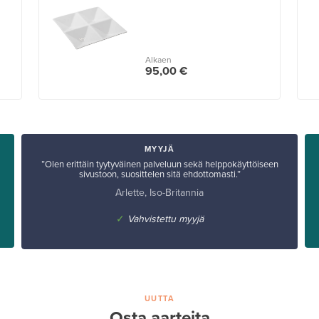
Alkaen
95,00 €
MYYJÄ
”Olen erittäin tyytyväinen palveluun sekä helppokäyttöiseen
sivustoon, suosittelen sitä ehdottomasti.”
Arlette, Iso-Britannia
✓
Vahvistettu myyjä
UUTTA
Osta aarteita