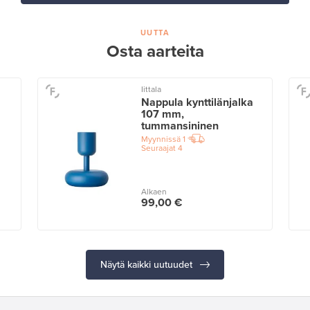
UUTTA
Osta aarteita
Iittala
Nappula kynttilänjalka
107 mm,
tummansininen
Myynnissä
1
Seuraajat
4
Alkaen
99,00 €
Näytä kaikki uutuudet