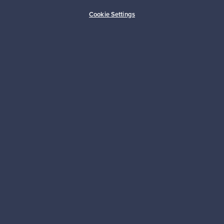
Ostajan turva
Asiakaspalvelun tuki
Cookie Settings
Kestäviä valintoja
Seuraa meitä
Franckly
Tarvitsetko apua?