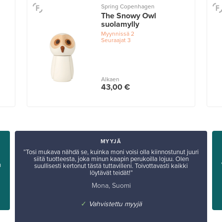
Spring Copenhagen
The Snowy Owl
suolamylly
Myynnissä
2
Seuraajat
3
Alkaen
43,00 €
MYYJÄ
”Tosi mukava nähdä se, kuinka moni voisi olla kiinnostunut juuri
siitä tuotteesta, joka minun kaapin perukoilla lojuu. Olen
n
suullisesti kertonut tästä tuttavilleni. Toivottavasti kaikki
löytävät teidät!”
Mona, Suomi
✓
Vahvistettu myyjä