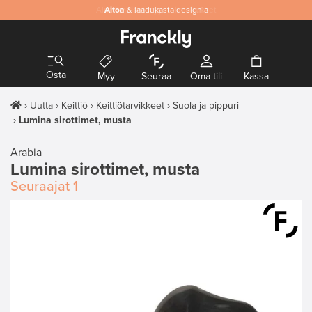
Aitoa
& laadukasta designia
Osta
Myy
Seuraa
Oma tili
Kassa
Uutta
Keittiö
Keittiötarvikkeet
Suola ja pippuri
Lumina sirottimet, musta
Arabia
Lumina sirottimet, musta
Seuraajat
1