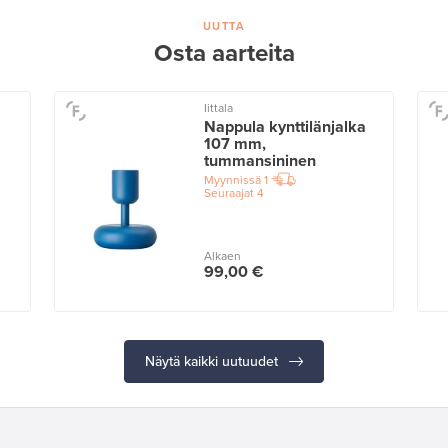
UUTTA
Osta aarteita
Iittala
Nappula kynttilänjalka
107 mm,
tummansininen
Myynnissä
1
Seuraajat
4
Alkaen
99,00 €
Näytä kaikki uutuudet