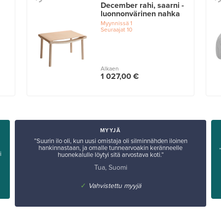
December rahi, saarni -
luonnonvärinen nahka
Myynnissä
1
Seuraajat
10
Alkaen
1 027,00 €
MYYJÄ
”Suurin ilo oli, kun uusi omistaja oli silminnähden iloinen
hankinnastaan, ja omalle tunnearvoakin keränneelle
i
huonekalulle löytyi sitä arvostava koti.”
Tua, Suomi
✓
Vahvistettu myyjä