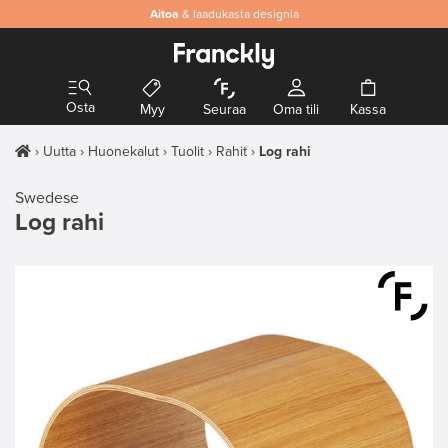
Aitoa
& laadukasta designia
Osta
Myy
Seuraa
Oma tili
Kassa
Uutta
Huonekalut
Tuolit
Rahit
Log rahi
Swedese
Log rahi