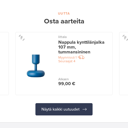
UUTTA
Osta aarteita
Iittala
Nappula kynttilänjalka
107 mm,
tummansininen
Myynnissä
1
Seuraajat
4
Alkaen
99,00 €
Näytä kaikki uutuudet