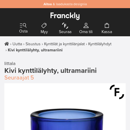
Aitoa
& laadukasta designia
Osta
Myy
Seuraa
Oma tili
Kassa
Uutta
Sisustus
Kynttilät ja kynttilänjalat
Kynttilälyhdyt
Kivi kynttilälyhty, ultramariini
Iittala
Kivi kynttilälyhty, ultramariini
Seuraajat
5