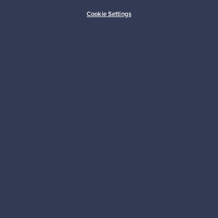
Ostajan turva
Asiakaspalvelun tuki
Cookie Settings
Kestäviä valintoja
Seuraa meitä
Franckly
Tarvitsetko apua?