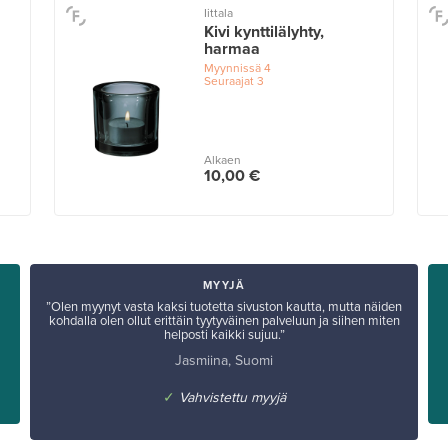
Iittala
Kivi kynttilälyhty,
harmaa
Myynnissä
4
Seuraajat
3
Alkaen
10,00 €
MYYJÄ
”Olen myynyt vasta kaksi tuotetta sivuston kautta, mutta näiden
kohdalla olen ollut erittäin tyytyväinen palveluun ja siihen miten
helposti kaikki sujuu.”
Jasmiina, Suomi
✓
Vahvistettu myyjä