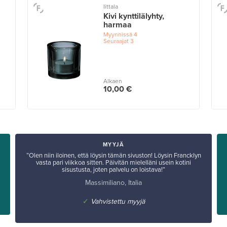
Iittala
Kivi kynttilälyhty,
harmaa
Myynnissä
4
Seuraajat
3
Alkaen
10,00 €
MYYJÄ
”Olen niin iloinen, että löysin tämän sivuston! Löysin Francklyn
vasta pari viikkoa sitten. Päivitän mielelläni usein kotini
sisustusta, joten palvelu on loistava!”
Massimiliano, Italia
✓
Vahvistettu myyjä