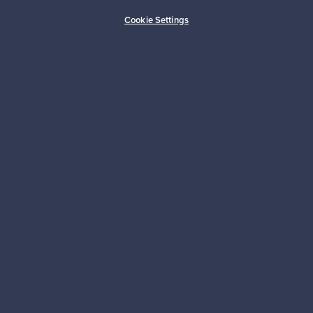
Ostajan turva
Asiakaspalvelun tuki
Cookie Settings
Kestäviä valintoja
Seuraa meitä
Franckly
Tarvitsetko apua?