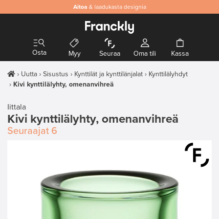
Aitoa
& laadukasta designia
Osta
Myy
Seuraa
Oma tili
Kassa
Uutta
Sisustus
Kynttilät ja kynttilänjalat
Kynttilälyhdyt
Kivi kynttilälyhty, omenanvihreä
Iittala
Kivi kynttilälyhty, omenanvihreä
Seuraajat
6