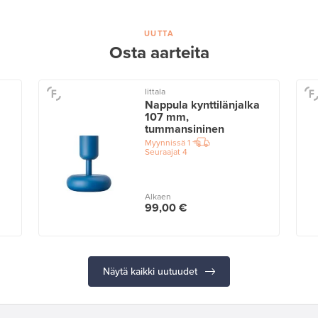
UUTTA
Osta aarteita
Iittala
Nappula kynttilänjalka
107 mm,
tummansininen
Myynnissä
1
Seuraajat
4
Alkaen
99,00 €
Näytä kaikki uutuudet