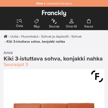
Aitoa
& laadukasta designia
Osta
Myy
Seuraa
Oma tili
Kassa
Uutta
Huonekalut
Sohvat ja daybedit
Sohvat
Kiki 3-istuttava sohva, konjakki nahka
Artek
Kiki 3-istuttava sohva, konjakki nahka
Seuraajat
3