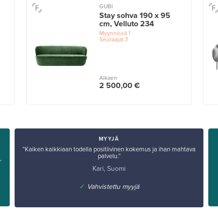
GUBI
Stay sohva 190 x 95
cm, Velluto 234
Myynnissä
1
Seuraajat
7
Alkaen
2 500,00 €
MYYJÄ
”Kaiken kaikkiaan todella positiivinen kokemus ja ihan mahtava
palvelu.”
,
Kari, Suomi
✓
Vahvistettu myyjä