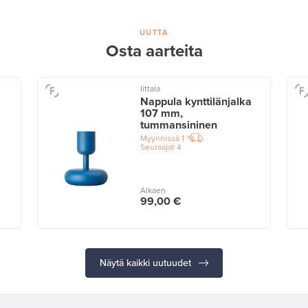
UUTTA
Osta aarteita
Iittala
Nappula kynttilänjalka
107 mm,
tummansininen
Myynnissä
1
Seuraajat
4
Alkaen
99,00 €
Näytä kaikki uutuudet