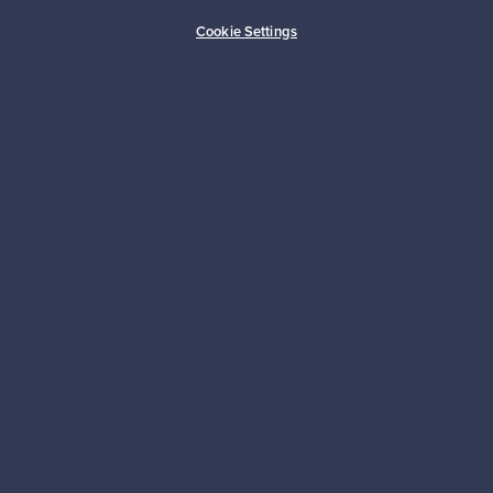
Ostajan turva
Asiakaspalvelun tuki
Cookie Settings
Kestäviä valintoja
Seuraa meitä
Franckly
Tarvitsetko apua?