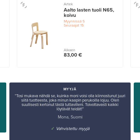
Artek
Aalto lasten tuoli N65,
koivu
Myynnissä
5
Seuraajat
15
Alkaen
83,00 €
MYYJÄ
”Tosi mukava nähdä se, kuinka moni voisi olla kiinnostunut juuri
siitä tuotteesta, joka minun kaapin perukoilla lojuu. Olen
suullisesti kertonut tästä tuttavilleni. Toivottavasti kaikki
löytävät teidät!”
Mona, Suomi
✓
Vahvistettu myyjä