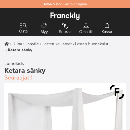
Aitoa
& laadukasta designia
Osta
Myy
Seuraa
Oma tili
Kassa
Uutta
Lapsille
Lasten kalusteet
Lasten huonekalut
Ketara sänky
Lumokids
Ketara sänky
Seuraajat
1