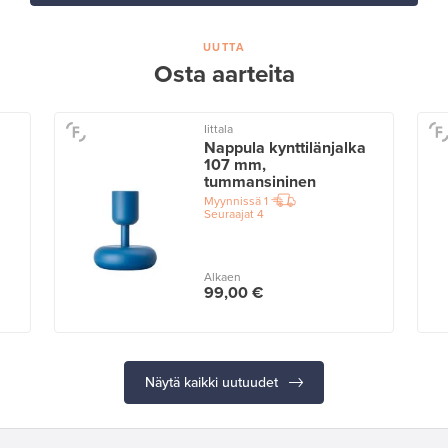
UUTTA
Osta aarteita
Iittala
Nappula kynttilänjalka
107 mm,
tummansininen
Myynnissä
1
Seuraajat
4
Alkaen
99,00 €
Näytä kaikki uutuudet