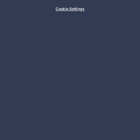
Ostajan turva
Asiakaspalvelun tuki
Cookie Settings
Kestäviä valintoja
Seuraa meitä
Franckly
Tarvitsetko apua?