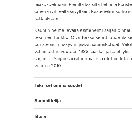
lasikokoelmaan. Pienillä lasisilla helmillä koris
omenanvihreällä sävyllään. Kastehelmi-kulho sop
kattaukseen.
Kauniin helmeilevällä Kastehelmi-sarjan pinnall
tekninen funktio: Oiva Toikka kehitti uudenlais
puristelasiin näkyviin jäävät saumakohdat. Valo
valmistettiin vuoteen 1988 saakka, ja se oli yks
sarjoista. Sarjan suosituimpia osia otettiin Iitt
vuonna 2010.
Tekniset ominaisuudet
Suunnittelija
Iittala