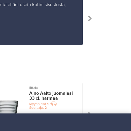
mielelläni usein kotini sisustusta,
Iittala
I
Aino Aalto juomalasi
33 cl, harmaa
Myynnissä
4
Seuraajat
2
Alkaen