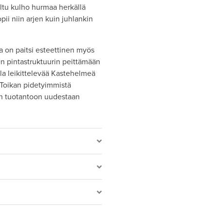
teltu kulho hurmaa herkällä
ii niin arjen kuin juhlankin
a on paitsi esteettinen myös
en pintastruktuurin peittämään
lla leikittelevää Kastehelmeä
i Toikan pidetyimmistä
alan tuotantoon uudestaan