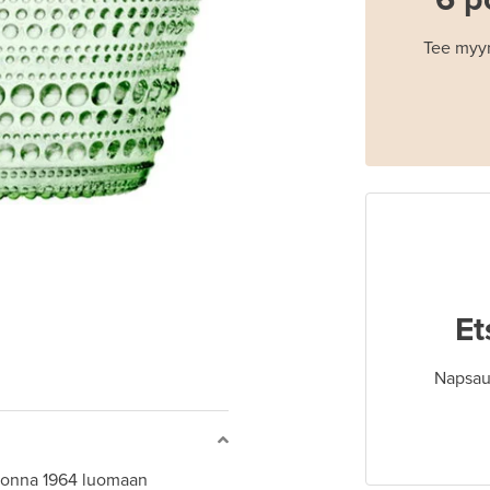
Tee myyn
Et
Napsaut
vuonna 1964 luomaan