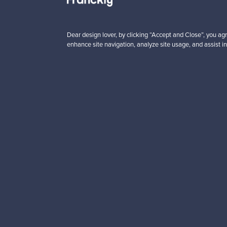
00 €
99,00 €
Dear design lover, by clicking “Accept and Close”, you agr
enhance site navigation, analyze site usage, and assist in
Haluatko inspiroitua d
Tilaa uutiskirjeemme ja 
Aitoa designia
Tur