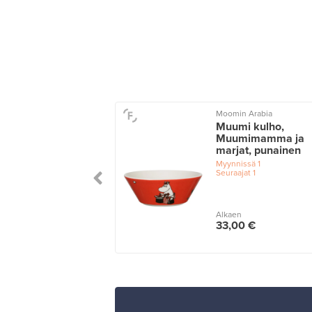
va Ceramics
Moomin Arabia
h dippikulho,
Muumi kulho,
oinen
Muumimamma ja
marjat, punainen
issä
6
Myynnissä
1
Seuraajat
1
n
Alkaen
 €
33,00 €