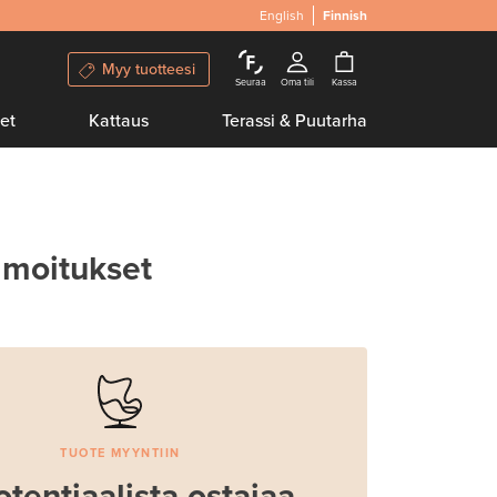
English
Finnish
Myy tuotteesi
Seuraa
Oma tili
Kassa
et
Kattaus
Terassi & Puutarha
lmoitukset
TUOTE MYYNTIIN
otentiaalista ostajaa