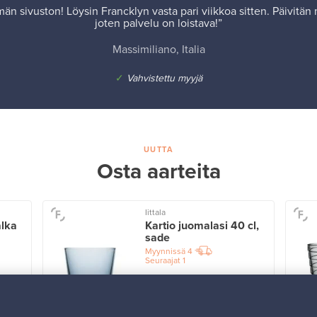
män sivuston! Löysin Francklyn vasta pari viikkoa sitten. Päivitän 
joten palvelu on loistava!”
Massimiliano, Italia
✓
Vahvistettu myyjä
UUTTA
Osta aarteita
Iittala
alka
Kartio juomalasi 40 cl,
sade
Myynnissä
4
Seuraajat
1
Alkaen