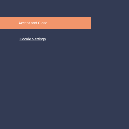
17,25 €
Accept and Close
Cookie Settings
Tilaa
 tuki
Kestäviä valintoja