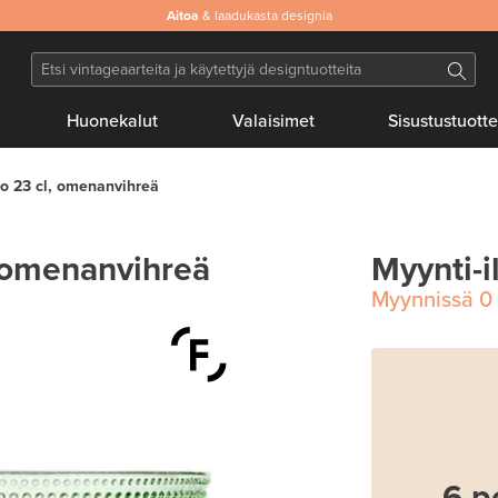
Aitoa
& laadukasta designia
Huonekalut
Valaisimet
Sisustustuotte
o 23 cl, omenanvihreä
, omenanvihreä
Myynti-i
Myynnissä
0
6 p