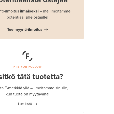
ti-ilmoitus
ilmaiseksi
– me ilmoitamme
potentiaalisille ostajille!
Tee myynti-ilmoitus
F IS FOR FOLLOW
sitkö tätä tuotetta?
a F-merkkiä yllä – ilmoitamme sinulle,
kun tuote on myytävänä!
Lue lisää