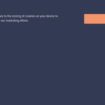
32,25 €
ee to the storing of cookies on your device to
 our marketing efforts.
Näytä kaikki uutuudet
esignista?
pysyt ajan tasalla!
valliset maksut
Ostajan turva
Asiakaspalvelun