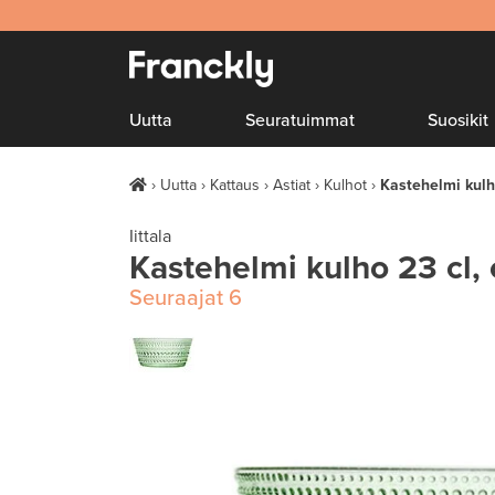
Uutta
Seuratuimmat
Suosikit
Uutta
Kattaus
Astiat
Kulhot
Kastehelmi kulh
Iittala
Kastehelmi kulho 23 cl
Seuraajat
6