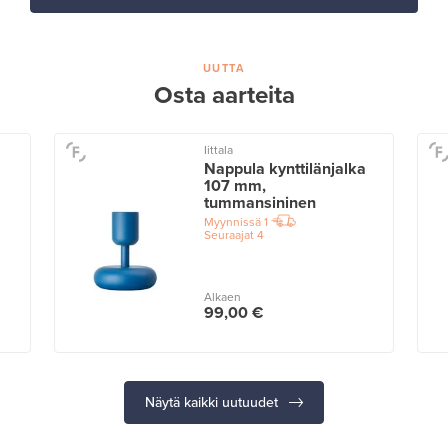
UUTTA
Osta aarteita
Iittala
Nappula kynttilänjalka
107 mm,
tummansininen
Myynnissä
1
Seuraajat
4
Alkaen
99,00 €
Näytä kaikki uutuudet