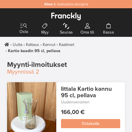
Aitoa
& laadukasta designia
Osta
Myy
Seuraa
Oma tili
Kassa
Uutta
Kattaus
Kannut
Kaatimet
Kartio kaadin 95 cl, pellava
Myynti-ilmoitukset
Myynnissä
2
Iittala Kartio kannu
95 cl, pellava
Uudenveroinen
166,00 €
Ostoksille