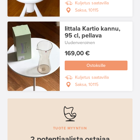
Kuljetus saatavilla
Saksa, 10115
Iittala Kartio kannu,
95 cl, pellava
Uudenveroinen
169,00 €
Ostoksille
Kuljetus saatavilla
Saksa, 10115
TUOTE MYYNTIIN
2 potentiaalista ostajaa