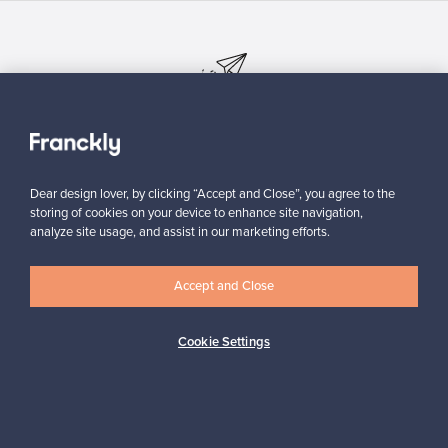
Haluatko inspiroitua designista?
Tilaa uutiskirjeemme ja pysyt ajan tasalla!
Dear design lover, by clicking “Accept and Close”, you agree to the
storing of cookies on your device to enhance site navigation,
analyze site usage, and assist in our marketing efforts.
Tilaa
Accept and Close
Cookie Settings
Aitoa designia
Turvalliset maksut