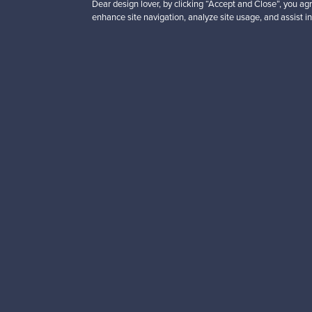
Dear design lover, by clicking “Accept and Close”, you agr
enhance site navigation, analyze site usage, and assist in
Haluatko inspiroitua d
Tilaa uutiskirjeemme ja 
Aitoa designia
Tur
Franckly
Tarvitsetko apua?
Meistä
Kuinka Franckly toimii?