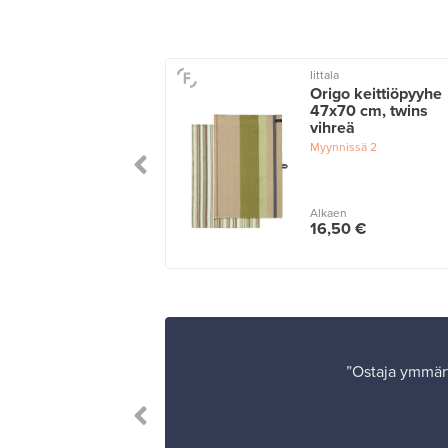
Iittala
la keittiöpyyhe,
Origo keittiöpyyhe
eri
47x70 cm, twins
vihreä
issä
2
Myynnissä
2
n
Alkaen
00 €
16,50 €
”Ostaja ymmärt
i!”