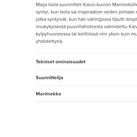
Maija Isola suunnitteli Kaivo-kuvion Marimekol
syntyi, kun Isola sai inspiraation veden pintaan
jotka syntyivät, kun hän vahingossa tiputti ämp
imukykyisestä puuvillafroteesta valmistettu Kai
kylpyhuoneessa tai keittiössä niin yksin kuin 
yhdistettynä.
Tekniset ominaisuudet
Suunnittelija
Marimekko