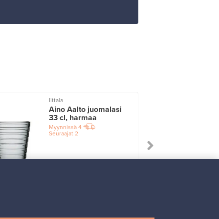
Iittala
I
Aino Aalto juomalasi
33 cl, harmaa
Myynnissä
4
Seuraajat
2
Alkaen
17,25 €