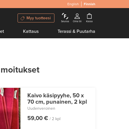
English
Finnish
Myy tuotteesi
Seuraa
Oma tili
Kassa
et
Kattaus
Terassi & Puutarha
lmoitukset
Kaivo käsipyyhe, 50 x
70 cm, punainen, 2 kpl
Uudenveroinen
59,00 €
/ 2 kpl