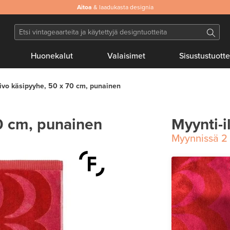
Aitoa
& laadukasta designia
Huonekalut
Valaisimet
Sisustustuotte
ivo käsipyyhe, 50 x 70 cm, punainen
0 cm, punainen
Myynti-i
Myynnissä
2