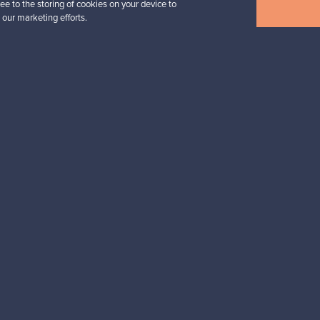
ee to the storing of cookies on your device to
Näytä kaikki uutuudet
 our marketing efforts.
esignista?
pysyt ajan tasalla!
valliset maksut
Ostajan turva
Asiakaspalvelun
Ostajille
Myyjille
Ostajan opas
Myyjän opas