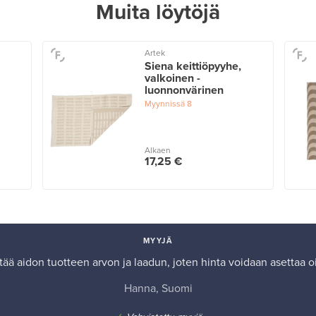
Muita löytöjä
Artek
Siena keittiöpyyhe,
valkoinen -
luonnonvärinen
Myynnissä
8
Alkaen
17,25 €
MYYJÄ
ää aidon tuotteen arvon ja laadun, joten hinta voidaan asettaa oik
Hanna, Suomi