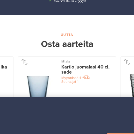
✓
Vahvistettu myyjä
UUTTA
Osta aarteita
Iittala
alka
Kartio juomalasi 40 cl,
sade
Myynnissä
4
Seuraajat
1
Alkaen
32,25 €