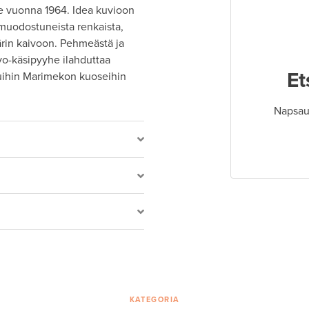
le vuonna 1964. Idea kuvioon
 muodostuneista renkaista,
ärin kaivoon. Pehmeästä ja
vo-käsipyyhe ilahduttaa
Et
muihin Marimekon kuoseihin
Napsaut
KATEGORIA