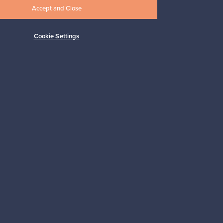
Accept and Close
Cookie Settings
Tilaa
 tuki
Kestäviä valintoja
Seuraa meitä