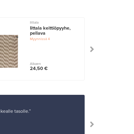
Iittala
I
Iittala keittiöpyyhe,
pellava
Myynnissä
4
Alkaen
24,50 €
ealle tasolle.”
”Ostoksen