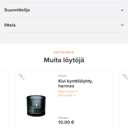
Suunnittelija
Iittala
KATEGORIA
Muita löytöjä
Iittala
Kivi kynttilälyhty,
harmaa
Myynnissä
4
Seuraajat
3
Alkaen
10,00 €