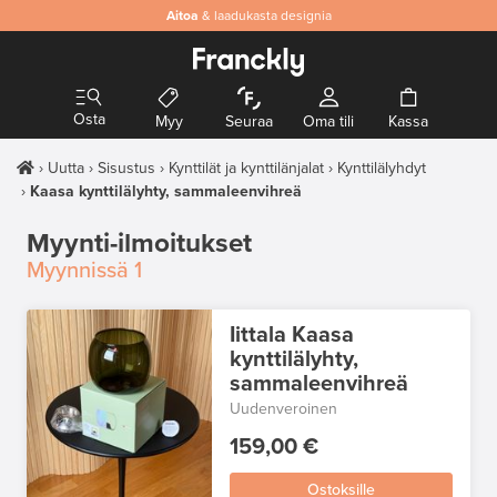
Aitoa
& laadukasta designia
Osta
Myy
Seuraa
Oma tili
Kassa
Uutta
Sisustus
Kynttilät ja kynttilänjalat
Kynttilälyhdyt
Kaasa kynttilälyhty, sammaleenvihreä
Myynti-ilmoitukset
Myynnissä
1
Iittala Kaasa
kynttilälyhty,
sammaleenvihreä
Uudenveroinen
159,00 €
Ostoksille