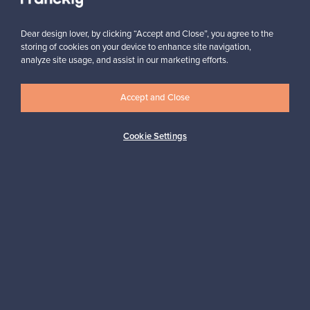
Tilaa
Dear design lover, by clicking “Accept and Close”, you agree to the
storing of cookies on your device to enhance site navigation,
analyze site usage, and assist in our marketing efforts.
Accept and Close
Aitoa designia
Turvalliset maksut
Cookie Settings
Ostajan turva
Asiakaspalvelun tuki
Kestäviä valintoja