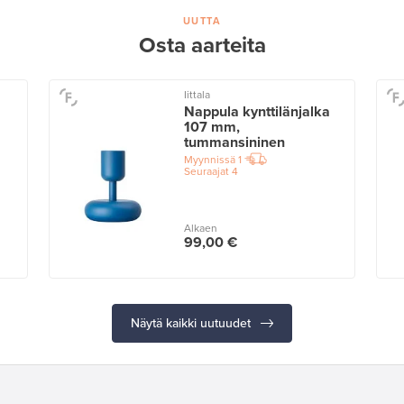
UUTTA
Osta aarteita
Iittala
Nappula kynttilänjalka
107 mm,
tummansininen
Myynnissä
1
Seuraajat
4
Alkaen
99,00 €
Näytä kaikki uutuudet