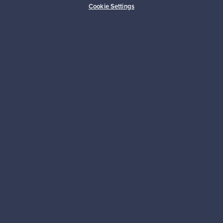
Cookie Settings
Kestäviä valintoja
Seuraa meitä
Franckly
Tarvitsetko apua?
Ostajille