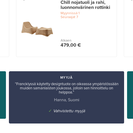
Chill nojatuoli ja rahi,
luonnonvärinen rottinki
Myynnissä
1
Seuraajat
7
Alkaen
479,00 €
MYYJÄ
”Francklyssä käytetty designtuote on oikeassa ympäristössään
muiden samanlaisten joukossa, jolloin sen hinnoittelu on
helppoa.”
Hanna, Suomi
✓
Vahvistettu myyjä