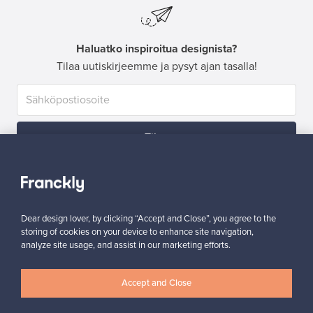
Haluatko inspiroitua designista?
Tilaa uutiskirjeemme ja pysyt ajan tasalla!
Tilaa
Dear design lover, by clicking “Accept and Close”, you agree to the
storing of cookies on your device to enhance site navigation,
analyze site usage, and assist in our marketing efforts.
Aitoa designia
Turvalliset maksut
Accept and Close
Ostajan turva
Asiakaspalvelun tuki