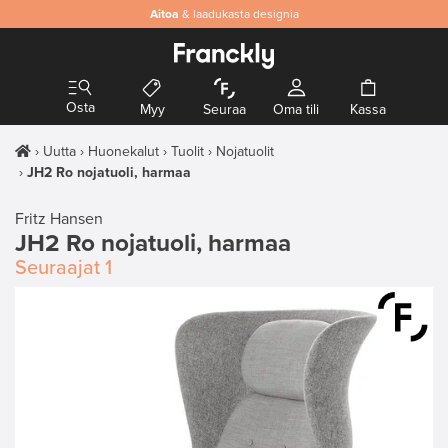
Aitoa
& laadukasta designia
Osta
Myy
Seuraa
Oma tili
Kassa
Uutta
Huonekalut
Tuolit
Nojatuolit
JH2 Ro nojatuoli, harmaa
Fritz Hansen
JH2 Ro nojatuoli, harmaa
Seuraajat
1