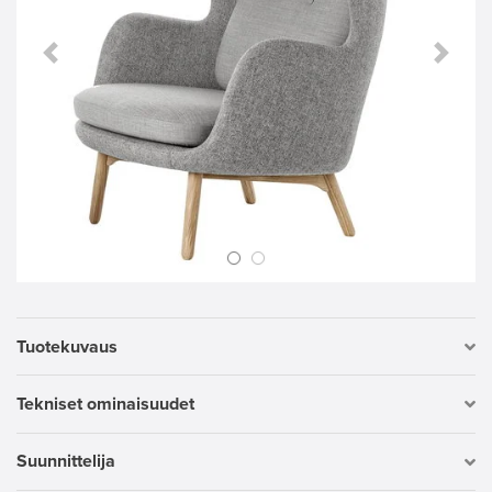
Previous Slide
Next S
Tuotekuvaus
Tekniset ominaisuudet
Suunnittelija