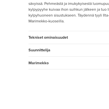
sävyissä. Pehmeästä ja imukykyisestä luomupuuvi
kylpypyyhe kuivaa ihon suihkun jälkeen ja tuo li
kylpyhuoneen sisustukseen. Täydennä tyyli Ilta-s
Marimekko-kuoseilla.
Tekniset ominaisuudet
Suunnittelija
Marimekko