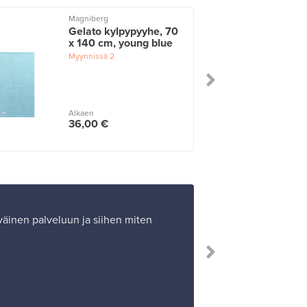
Magniberg
Gelato kylpypyyhe, 70
x 140 cm, young blue
Myynnissä
2
Alkaen
36,00 €
yväinen palveluun ja siihen miten
”Itse olen