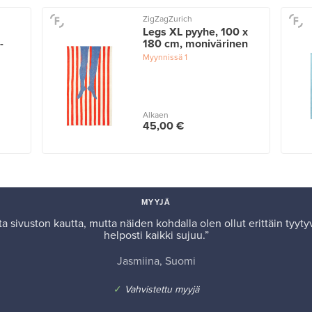
ZigZagZurich
Legs XL pyyhe, 100 x
-
180 cm, monivärinen
Myynnissä
1
Alkaen
45,00 €
MYYJÄ
a sivuston kautta, mutta näiden kohdalla olen ollut erittäin tyyt
helposti kaikki sujuu.”
Jasmiina, Suomi
✓
Vahvistettu myyjä