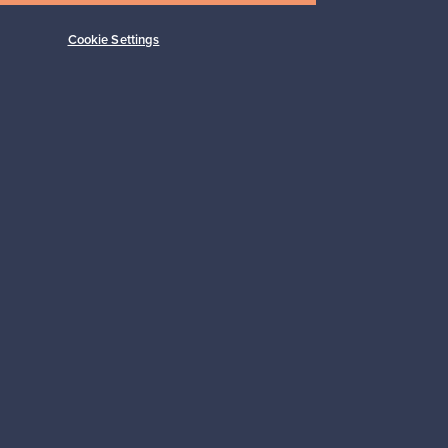
Cookie Settings
Tilaa
 tuki
Kestäviä valintoja
Seuraa meitä