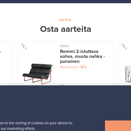
UUTTA
Osta aarteita
Haimi
-
Remmi 2-istuttava
sohva, musta nahka -
punainen
Myynnissä
1
Alkaen
3 450,00 €
VINTAGE
Näytä kaikki uutuudet
ee to the storing of cookies on your device to
 our marketing efforts.