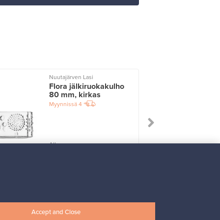
Nuutajärven Lasi
I
Flora jälkiruokakulho
80 mm, kirkas
Myynnissä
4
Alkaen
33,00 €
Accept and Close