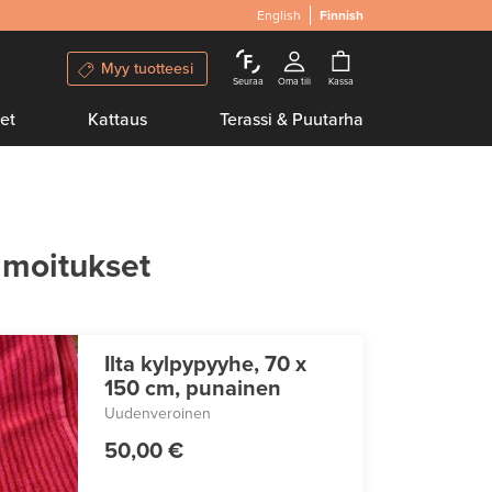
English
Finnish
Myy tuotteesi
Seuraa
Oma tili
Kassa
et
Kattaus
Terassi & Puutarha
lmoitukset
Ilta kylpypyyhe, 70 x
150 cm, punainen
Uudenveroinen
50,00 €