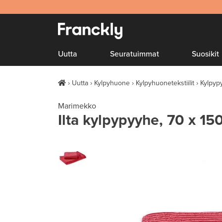
Uutta
Seuratuimmat
Suosikit
Uutta
Kylpyhuone
Kylpyhuonetekstiilit
Kylpyp
Marimekko
Ilta kylpypyyhe, 70 x 1