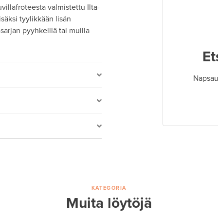
llafroteesta valmistettu Ilta-
säksi tyylikkään lisän
arjan pyyhkeillä tai muilla
Et
Napsaut
KATEGORIA
Muita löytöjä