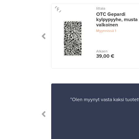
ekko
Iittala
i kylpypyyhe,
OTC Gepardi
inen - pinkki
kylpypyyhe, musta 
valkoinen
issä
1
Myynnissä
1
n
Alkaen
00 €
39,00 €
”Olen myynyt vasta kaksi tuotett
”