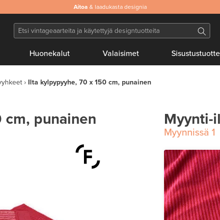
Aitoa
& laadukasta designia
Huonekalut
Valaisimet
Sisustustuotte
yyhkeet
Ilta kylpypyyhe, 70 x 150 cm, punainen
50 cm, punainen
Myynti-i
Myynnissä
1