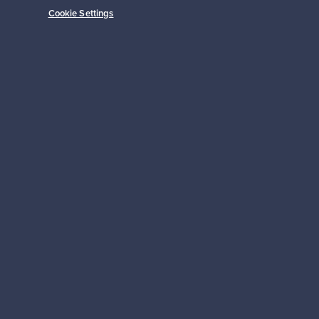
Cookie Settings
Tilaa
 tuki
Kestäviä valintoja
Seuraa meitä