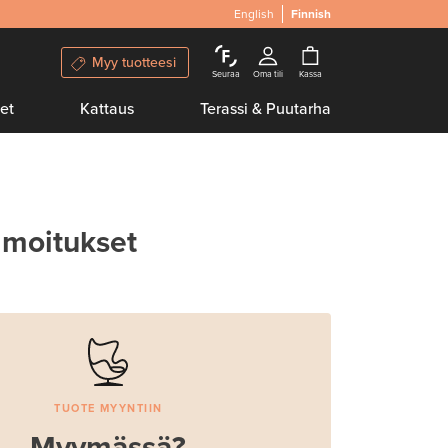
English
Finnish
Myy tuotteesi
Seuraa
Oma tili
Kassa
et
Kattaus
Terassi & Puutarha
lmoitukset
TUOTE MYYNTIIN
Myymässä?