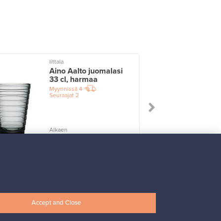
Iittala
I
Aino Aalto juomalasi
33 cl, harmaa
Myynnissä
4
Seuraajat
2
Alkaen
17,25 €
Accept and Close