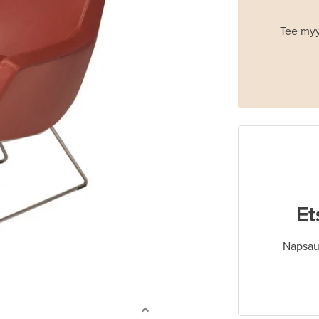
Tee myy
Et
Napsaut