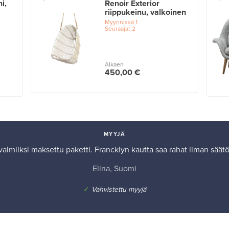
hi,
Renoir Exterior
riippukeinu, valkoinen
Myynnissä
1
Seuraajat
2
Alkaen
450,00 €
MYYJÄ
almiiksi maksettu paketti. Francklyn kautta saa rahat ilman säät
Elina, Suomi
✓
Vahvistettu myyjä