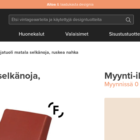
Aitoa
& laadukasta designia
Huonekalut
Valaisimet
Sisustustuotte
jatuoli matala selkänoja, ruskea nahka
selkänoja,
Myynti-i
Myynnissä
0