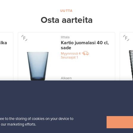
UUTTA
Osta aarteita
Iittala
alka
Kartio juomalasi 40 cl,
sade
Myynnissä
4
Seuraajat
1
Alkaen
32,25 €
Näytä kaikki uutuudet
ee to the storing of cookies on your device to
 our marketing efforts.