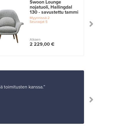
Swoon Lounge
nojatuoli, Hallingdal
130 - savustettu tammi
Myynnissä
2
Seuraajat
5
Alkaen
2 229,00 €
öä toimitusten kanssa.”