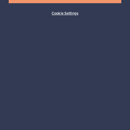
Cookie Settings
Ostajan turva
Asiakaspalvelun tuki
Kestäviä valintoja
Seuraa meitä
Franckly
Tarvitsetko apua?