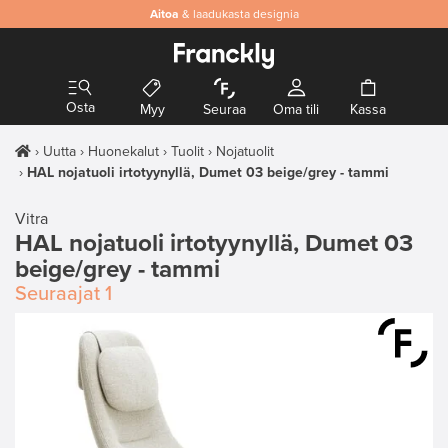
Aitoa
& laadukasta designia
Osta
Myy
Seuraa
Oma tili
Kassa
Uutta
Huonekalut
Tuolit
Nojatuolit
HAL nojatuoli irtotyynyllä, Dumet 03 beige/grey - tammi
Vitra
HAL nojatuoli irtotyynyllä, Dumet 03
beige/grey - tammi
Seuraajat
1