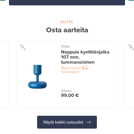
UUTTA
Osta aarteita
Iittala
Nappula kynttilänjalka
107 mm,
tummansininen
Myynnissä
1
Seuraajat
4
Alkaen
99,00 €
Näytä kaikki uutuudet