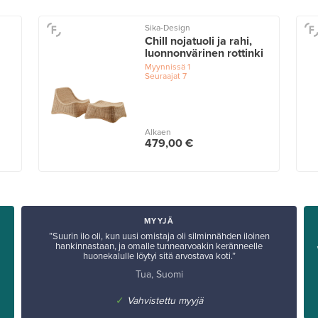
Sika-Design
Chill nojatuoli ja rahi,
luonnonvärinen rottinki
Myynnissä
1
Seuraajat
7
Alkaen
479,00 €
MYYJÄ
”Suurin ilo oli, kun uusi omistaja oli silminnähden iloinen
hankinnastaan, ja omalle tunnearvoakin keränneelle
huonekalulle löytyi sitä arvostava koti.”
Tua, Suomi
✓
Vahvistettu myyjä