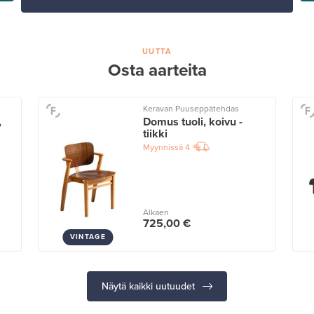
UUTTA
Osta aarteita
Keravan Puuseppätehdas
,
Domus tuoli, koivu -
tiikki
Myynnissä
4
Alkaen
725,00 €
VINTAGE
Näytä kaikki uutuudet