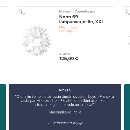
Normann Copenhagen
Norm 69
lampunvarjostin, XXL
Myynnissä
2
Seuraajat
5
Alkaen
125,00 €
MYYJÄ
”Olen niin iloinen, että löysin tämän sivuston! Löysin Francklyn
vasta pari viikkoa sitten. Päivitän mielelläni usein kotini
sisustusta, joten palvelu on loistava!”
Massimiliano, Italia
✓
Vahvistettu myyjä