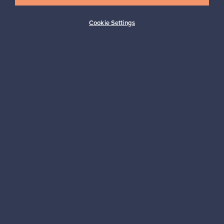
Cookie Settings
Ostajan turva
Asiakaspalvelun tuki
Kestäviä valintoja
Seuraa meitä
Franckly
Tarvitsetko apua?