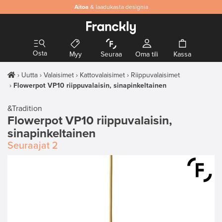
Aitoa
& laadukasta designia
Osta
Myy
Seuraa
Oma tili
Kassa
Uutta
Valaisimet
Kattovalaisimet
Riippuvalaisimet
Flowerpot VP10 riippuvalaisin, sinapinkeltainen
&Tradition
Flowerpot VP10 riippuvalaisin,
sinapinkeltainen
Seuraajat
2