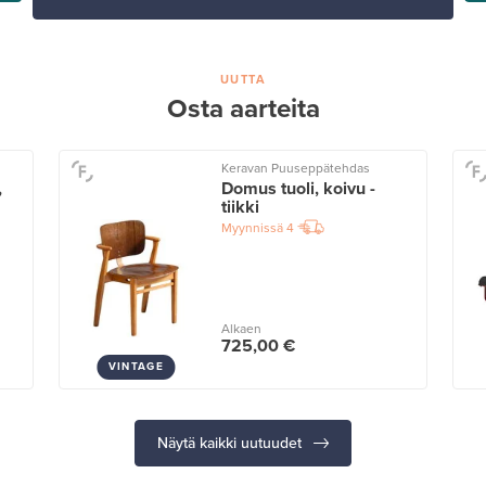
UUTTA
Osta aarteita
Keravan Puuseppätehdas
,
Domus tuoli, koivu -
tiikki
Myynnissä
4
Alkaen
725,00 €
VINTAGE
Näytä kaikki uutuudet