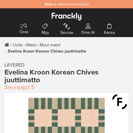
Aitoa
& laadukasta designia
Osta
Myy
Seuraa
Oma tili
Kassa
Uutta
Matot
Muut matot
Evelina Kroon Korean Chives juuttimatto
LAYERED
Evelina Kroon Korean Chives
juuttimatto
Seuraajat
5