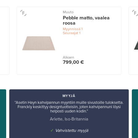
Muuto
Pebble matto, vaalea
roosa
Myynnissä
1
Seuraajat
1
Alkaen
799,00 €
MYYJÄ
”Asetin Hayn kahvipannun myyntiin muille sivustoille tuloksetta.
Franckly keskittyy designtuotteisiin, joten kahvipannuni löysi
helposti uuden kodin.”
Arlette, Iso-Britannia
✓
Vahvistettu myyjä