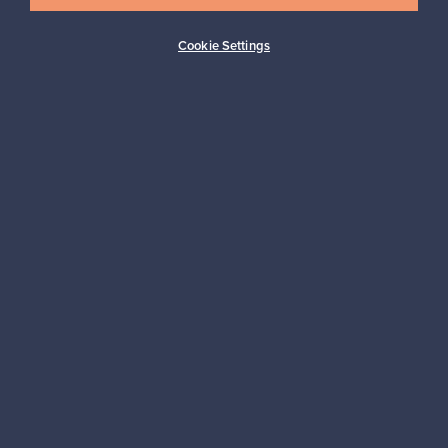
Cookie Settings
Ostajan turva
Asiakaspalvelun tuki
Kestäviä valintoja
Seuraa meitä
Franckly
Tarvitsetko apua?