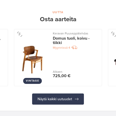
UUTTA
Osta aarteita
Keravan Puuseppätehdas
,
Domus tuoli, koivu -
tiikki
Myynnissä
4
Alkaen
725,00 €
VINTAGE
Näytä kaikki uutuudet