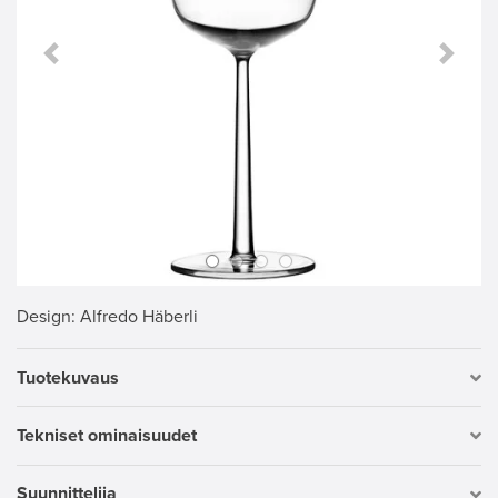
Previous Slide
Next S
Design
: Alfredo Häberli
Tuotekuvaus
Tekniset ominaisuudet
Suunnittelija