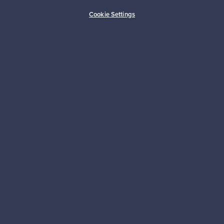
Ostajan turva
Asiakaspalvelun tuki
Cookie Settings
Kestäviä valintoja
Seuraa meitä
Franckly
Tarvitsetko apua?