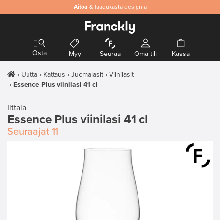
Aitoa
& laadukasta designia
Osta
Myy
Seuraa
Oma tili
Kassa
Uutta
Kattaus
Juomalasit
Viinilasit
Essence Plus viinilasi 41 cl
Iittala
Essence Plus viinilasi 41 cl
Seuraajat
11