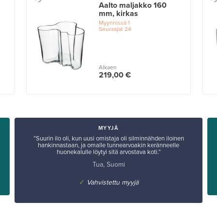
Aalto maljakko 160
mm, kirkas
Myynnissä
1
Seuraajat
24
Alkaen
219,00 €
MYYJÄ
”Suurin ilo oli, kun uusi omistaja oli silminnähden iloinen
hankinnastaan, ja omalle tunnearvoakin keränneelle
huonekalulle löytyi sitä arvostava koti.”
Tua, Suomi
✓
Vahvistettu myyjä