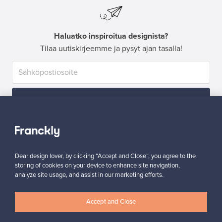
Haluatko inspiroitua designista?
Tilaa uutiskirjeemme ja pysyt ajan tasalla!
Tilaa
Dear design lover, by clicking “Accept and Close”, you agree to the
storing of cookies on your device to enhance site navigation,
analyze site usage, and assist in our marketing efforts.
Aitoa designia
Turvalliset maksut
Accept and Close
Ostajan turva
Asiakaspalvelun tuki