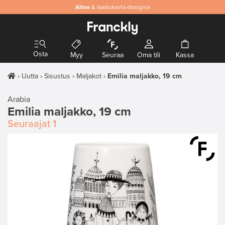
Aitoa
& laadukasta designia
Osta
Myy
Seuraa
Oma tili
Kassa
Uutta
Sisustus
Maljakot
Emilia maljakko, 19 cm
Arabia
Emilia maljakko, 19 cm
Seuraajat
1