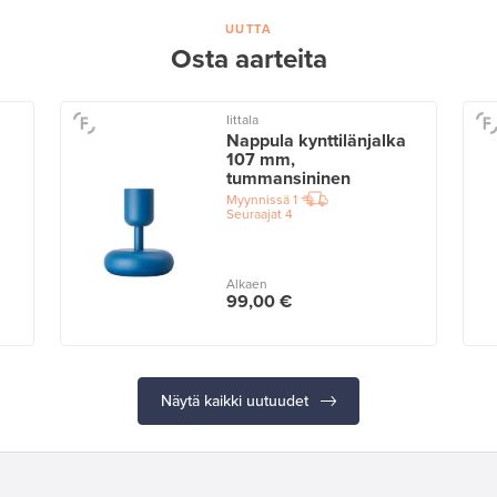
UUTTA
Osta aarteita
Iittala
Nappula kynttilänjalka
107 mm,
tummansininen
Myynnissä
1
Seuraajat
4
Alkaen
99,00 €
Näytä kaikki uutuudet