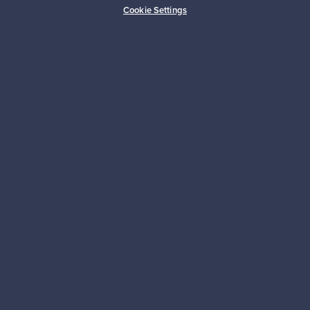
Cookie Settings
Kestäviä valintoja
Seuraa meitä
Franckly
Tarvitsetko apua?
Ostajille