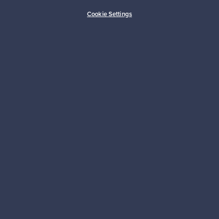
Ostajan turva
Asiakaspalvelun tuki
Cookie Settings
Kestäviä valintoja
Seuraa meitä
Franckly
Tarvitsetko apua?