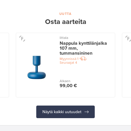
UUTTA
Osta aarteita
Iittala
Nappula kynttilänjalka
107 mm,
tummansininen
Myynnissä
1
Seuraajat
4
Alkaen
99,00 €
Näytä kaikki uutuudet