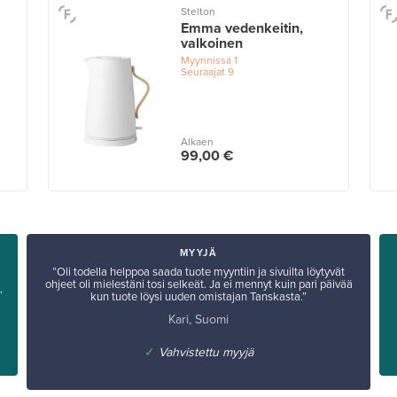
Stelton
Emma vedenkeitin,
valkoinen
Myynnissä
1
Seuraajat
9
Alkaen
99,00 €
MYYJÄ
”Oli todella helppoa saada tuote myyntiin ja sivuilta löytyvät
ohjeet oli mielestäni tosi selkeät. Ja ei mennyt kuin pari päivää
,
kun tuote löysi uuden omistajan Tanskasta.”
Kari, Suomi
✓
Vahvistettu myyjä