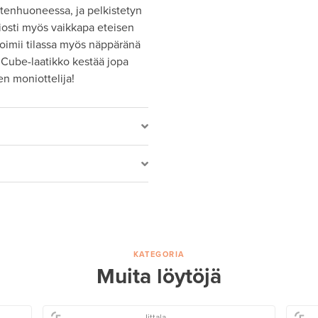
stenhuoneessa, ja pelkistetyn
niosti myös vaikkapa eteisen
toimii tilassa myös näppäränä
 Cube-laatikko kestää jopa
en moniottelija!
KATEGORIA
Muita löytöjä
Iittala