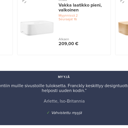
Vakka laatikko pieni,
valkoinen
Myynnissä
2
Seuraajat
16
Alkaen
209,00 €
MYYJÄ
iin muille sivustoille tuloksetta. Franckly keskittyy designtuotte
helposti uuden kodin.”
Arlette, Iso-Britannia
✓
Vahvistettu myyjä