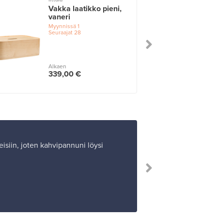
Vakka laatikko pieni,
vaneri
Myynnissä
1
Seuraajat
28
Alkaen
339,00 €
isiin, joten kahvipannuni löysi
”En ollut aiem