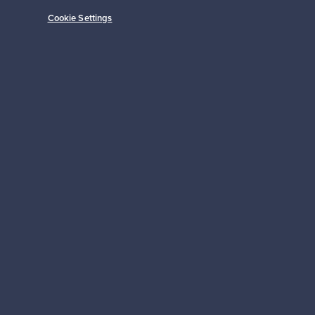
Cookie Settings
Tilaa
 tuki
Kestäviä valintoja
Seuraa meitä