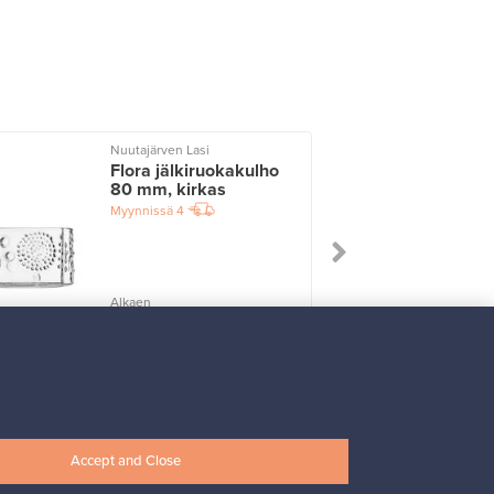
Nuutajärven Lasi
I
Flora jälkiruokakulho
80 mm, kirkas
Myynnissä
4
Alkaen
33,00 €
Accept and Close