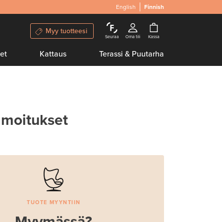
English
Finnish
Myy tuotteesi
Seuraa
Oma tili
Kassa
et
Kattaus
Terassi & Puutarha
lmoitukset
TUOTE MYYNTIIN
Myymässä?