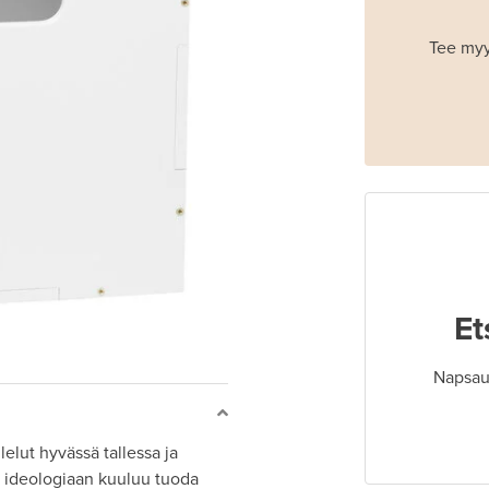
Tee myy
Et
Napsaut
elut hyvässä tallessa ja
n ideologiaan kuuluu tuoda