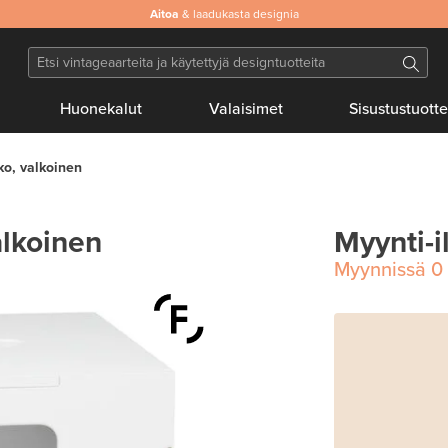
Aitoa
& laadukasta designia
Huonekalut
Valaisimet
Sisustustuotte
ko, valkoinen
alkoinen
Myynti-i
Myynnissä
0