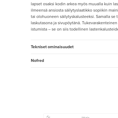
lapset osaksi kodin arkea myös muualla kuin la
ilmeensä ansiosta säilytyslaatikko sopiikin mai
tai olohuoneen säilytyskalusteeksi. Samalla se 
laskutasona ja sivupöytänä. Tukevarakenteinen
istumista – se on siis todellinen lastenkalusteid
Tekniset ominaisuudet
Nofred
Iittala