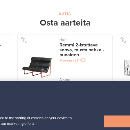
UUTTA
Osta aarteita
Haimi
-
Remmi 2-istuttava
sohva, musta nahka -
punainen
Myynnissä
1
Alkaen
3 450,00 €
VINTAGE
Näytä kaikki uutuudet
ee to the storing of cookies on your device to
 our marketing efforts.