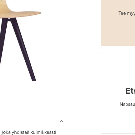
Tee myy
Et
Napsaut
joka yhdistää kulmikkaasti