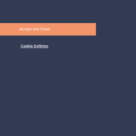
Alkaen
17,25 €
Accept and Close
Cookie Settings
Tilaa
 tuki
Kestäviä valintoja