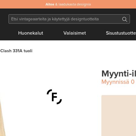
Aitoa
& laadukasta designia
Huonekalut
Valaisimet
Sisustustuotte
Clash 331A tuoli
Myynti-i
Myynnissä
0