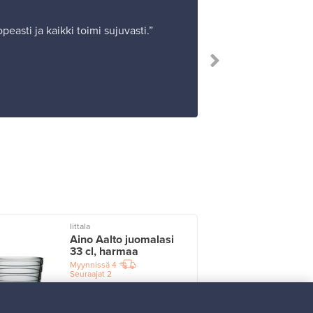
peasti ja kaikki toimi sujuvasti.”
Iittala
I
Aino Aalto juomalasi
33 cl, harmaa
Myynnissä
4
Seuraajat
2