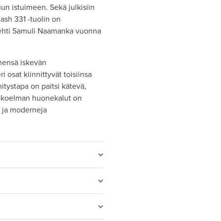
uun istuimeen. Sekä julkisiin
lash 331 -tuolin on
kitehti Samuli Naamanka vuonna
mensä iskevän
osat kiinnittyvät toisiinsa
itystapa on paitsi kätevä,
-kokoelman huonekalut on
 ja moderneja