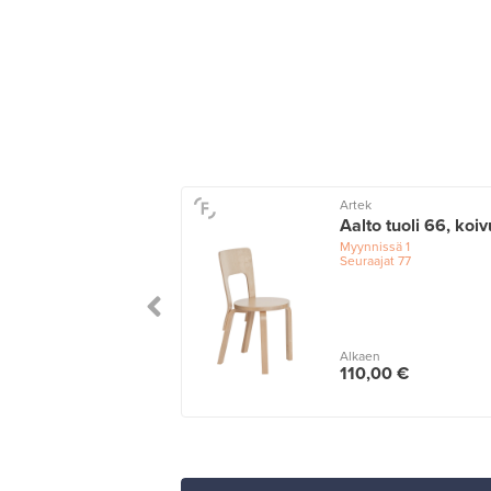
o
Artek
r ruokapöydän
Aalto tuoli 66, koiv
, kelkkajalat,
Myynnissä
1
oinen
Seuraajat
77
issä
1
n
Alkaen
00 €
110,00 €