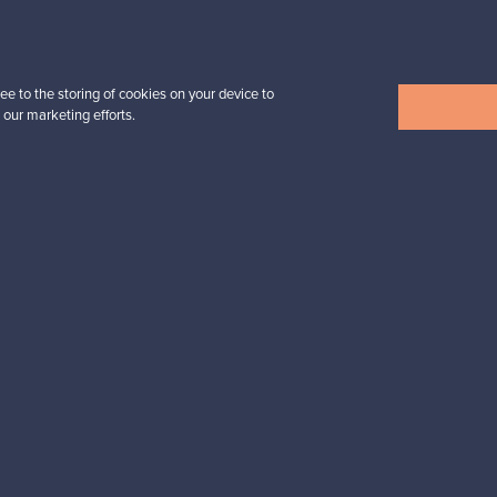
Alkaen
32,25 €
ee to the storing of cookies on your device to
 our marketing efforts.
Näytä kaikki uutuudet
esignista?
pysyt ajan tasalla!
valliset maksut
Ostajan turva
Asiakaspalvelun