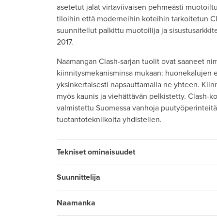
asetetut jalat virtaviivaisen pehmeästi muotoilt
tiloihin että moderneihin koteihin tarkoitetun C
suunnitellut palkittu muotoilija ja sisustusark
2017.
Naamangan Clash-sarjan tuolit ovat saaneet ni
kiinnitysmekanisminsa mukaan: huonekalujen eri 
yksinkertaisesti napsauttamalla ne yhteen. Kiinn
myös kaunis ja viehättävän pelkistetty. Clash
valmistettu Suomessa vanhoja puutyöperinteitä
tuotantotekniikoita yhdistellen.
Tekniset ominaisuudet
Suunnittelija
Naamanka