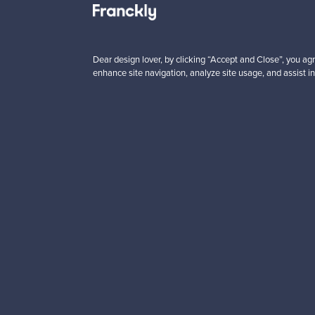
n
Alkaen
00 €
99,00 €
Dear design lover, by clicking “Accept and Close”, you agr
enhance site navigation, analyze site usage, and assist in
Haluatko inspiroitua d
Tilaa uutiskirjeemme ja 
Aitoa designia
Tur