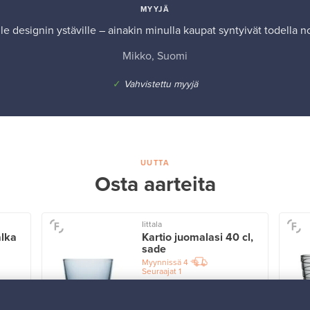
MYYJÄ
le designin ystäville – ainakin minulla kaupat syntyivät todella no
Mikko, Suomi
✓
Vahvistettu myyjä
UUTTA
Osta aarteita
Iittala
alka
Kartio juomalasi 40 cl,
sade
Myynnissä
4
Seuraajat
1