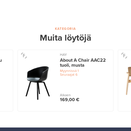
KATEGORIA
Muita löytöjä
HAY
u
About A Chair AAC22
tuoli, musta
Myynnissä
1
Seuraajat
6
Alkaen
169,00 €