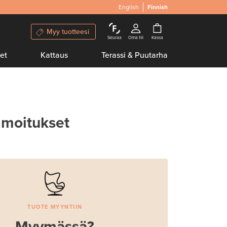
English
Finnish
Myy tuotteesi
Seuraa
Oma tili
Kassa
et
Kattaus
Terassi & Puutarha
lmoitukset
TUOTE MYYNTIIN
Myymässä?