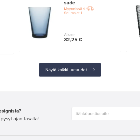
sade
Myynnissä
4
Seuraajat
1
Alkaen
32,25 €
Näytä kaikki uutuudet
esignista?
pysyt ajan tasalla!