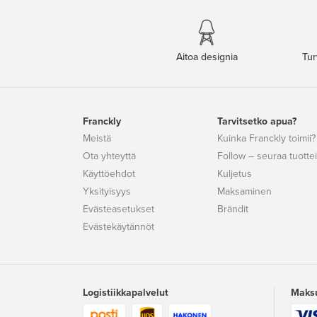
Aitoa designia
Tur
Franckly
Tarvitsetko apua?
Meistä
Kuinka Franckly toimii?
Ota yhteyttä
Follow – seuraa tuottei
Käyttöehdot
Kuljetus
Yksityisyys
Maksaminen
Evästeasetukset
Brändit
Evästekäytännöt
Logistiikkapalvelut
Maks