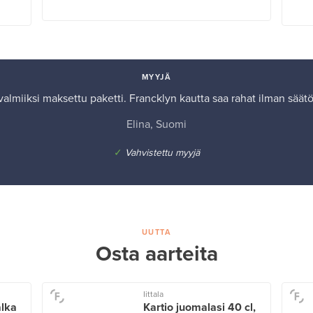
MYYJÄ
almiiksi maksettu paketti. Francklyn kautta saa rahat ilman säät
Elina, Suomi
✓
Vahvistettu myyjä
UUTTA
Osta aarteita
Iittala
alka
Kartio juomalasi 40 cl,