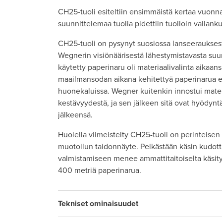
CH25-tuoli esiteltiin ensimmäistä kertaa vuonn
suunnittelemaa tuolia pidettiin tuolloin vallan
CH25-tuoli on pysynyt suosiossa lanseerauksest
Wegnerin visiönäärisestä lähestymistavasta suu
käytetty paperinaru oli materiaalivalinta aikaans
maailmansodan aikana kehitettyä paperinarua e
huonekaluissa. Wegner kuitenkin innostui mater
kestävyydestä, ja sen jälkeen sitä ovat hyödyn
jälkeensä.
Huolella viimeistelty CH25-tuoli on perinteise
muotoilun taidonnäyte. Pelkästään käsin kudott
valmistamiseen menee ammattitaitoiselta käsityö
400 metriä paperinarua.
Tekniset ominaisuudet