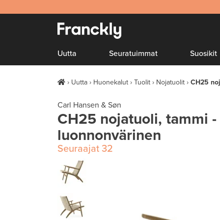
Uutta
Seuratuimmat
Suosikit
Uutta
Huonekalut
Tuolit
Nojatuolit
CH25 noj
Carl Hansen & Søn
CH25 nojatuoli, tammi -
luonnonvärinen
Seuraajat
32