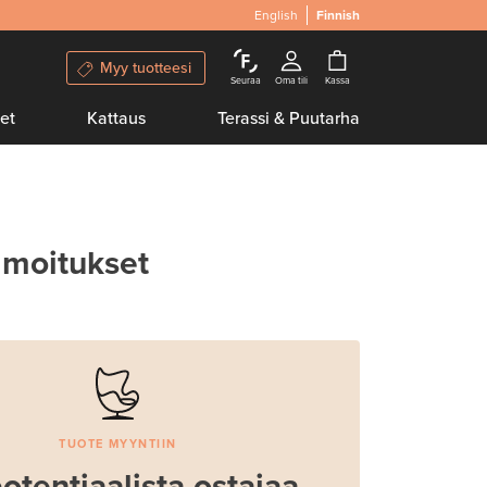
English
Finnish
Myy tuotteesi
Seuraa
Oma tili
Kassa
et
Kattaus
Terassi & Puutarha
lmoitukset
TUOTE MYYNTIIN
otentiaalista ostajaa