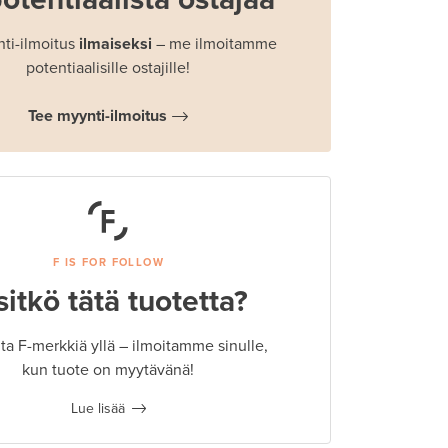
ti-ilmoitus
ilmaiseksi
– me ilmoitamme
potentiaalisille ostajille!
Tee myynti-ilmoitus
F IS FOR FOLLOW
sitkö tätä tuotetta?
a F-merkkiä yllä – ilmoitamme sinulle,
kun tuote on myytävänä!
Lue lisää