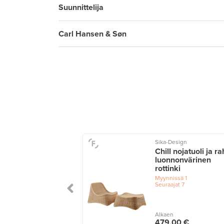
Suunnittelija
Carl Hansen & Søn
Sika-Design
o nojatuoli 401,
Chill nojatuoli ja ra
u - harmaa
luonnonvärinen
rottinki
issä
1
ajat
8
Myynnissä
1
Seuraajat
7
n
Alkaen
0,00 €
479,00 €