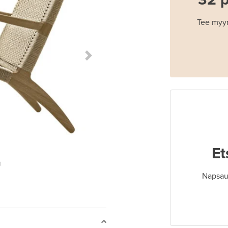
Tee myyn
Next Slide
Et
Napsaut