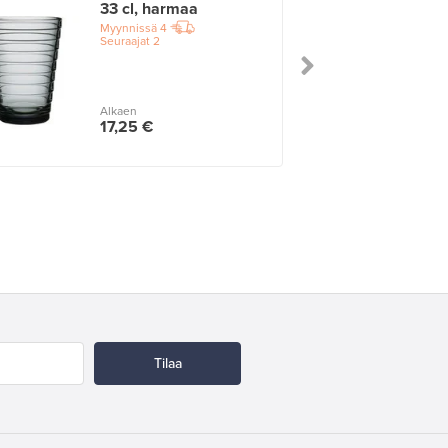
33 cl, harmaa
Myynnissä
4
Seuraajat
2
Alkaen
17,25 €
Tilaa