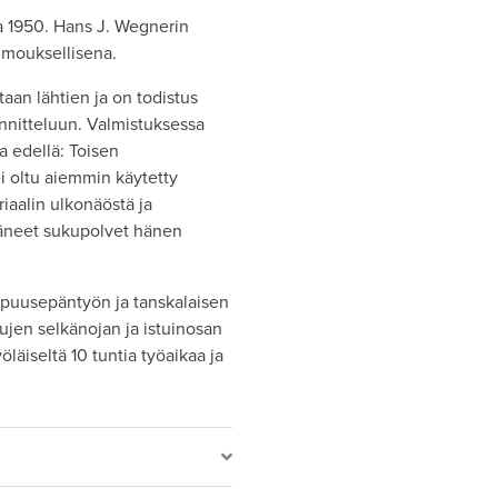
a 1950. Hans J. Wegnerin
kumouksellisena.
aan lähtien ja on todistus
nnitteluun. Valmistuksessa
a edellä: Toisen
i oltu aiemmin käytetty
iaalin ulkonäöstä ja
täneet sukupolvet hänen
n puusepäntyön ja tanskalaisen
ujen selkänojan ja istuinosan
läiseltä 10 tuntia työaikaa ja