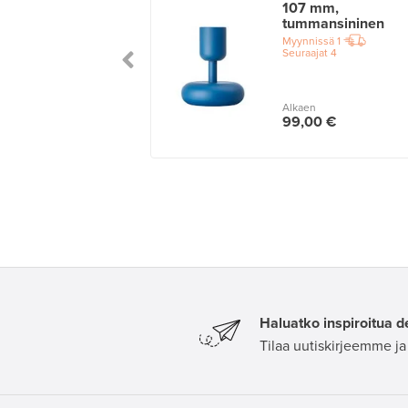
jakko, 225 mm,
107 mm,
e
tummansininen
issä
1
Myynnissä
1
ajat
6
Seuraajat
4
n
Alkaen
00 €
99,00 €
Haluatko inspiroitua d
Tilaa uutiskirjeemme ja 