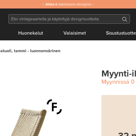
Aitoa
& laadukasta designia
Huonekalut
Valaisimet
Sisustustuotte
atuoli, tammi - luonnonvärinen
Myynti-i
Myynnissä
0
32 p