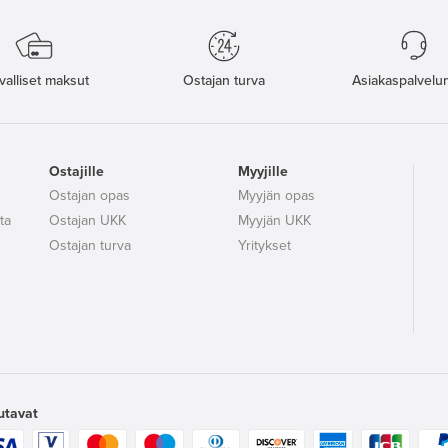
valliset maksut
Ostajan turva
Asiakaspalvelun
Ostajille
Myyjille
Ostajan opas
Myyjän opas
ta
Ostajan UKK
Myyjän UKK
Ostajan turva
Yritykset
utavat