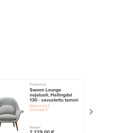
Fredericia
Swoon Lounge
nojatuoli, Hallingdal
130 - savustettu tammi
Myynnissä
2
Seuraajat
5
Alkaen
2 229,00 €