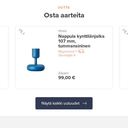
UUTTA
Osta aarteita
Iittala
Nappula kynttilänjalka
107 mm,
tummansininen
Myynnissä
1
Seuraajat
4
Alkaen
99,00 €
Näytä kaikki uutuudet