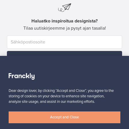
Haluatko inspiroitua designista?
Tilaa uutiskirjeemme ja pysyt ajan tasalla!
Tilaa
Dear design lover, by clicking “Accept and Close”, you agree to the
storing of cookies on your device to enhance site navigation,
analyze site usage, and assist in our marketing efforts.
Aitoa designia
Turvalliset maksut
Accept and Close
Ostajan turva
Asiakaspalvelun tuki