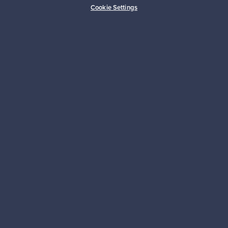
Cookie Settings
Kestäviä valintoja
Seuraa meitä
Franckly
Tarvitsetko apua?
Ostajille