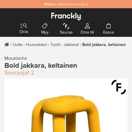
Aitoa
& laadukasta designia
Osta
Myy
Seuraa
Oma tili
Kassa
Uutta
Huonekalut
Tuolit
Jakkarat
Bold jakkara, keltainen
Moustache
Bold jakkara, keltainen
Seuraajat
2