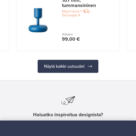
107 mm,
tummansininen
Myynnissä
1
Seuraajat
4
Alkaen
99,00 €
Näytä kaikki uutuudet
Haluatko inspiroitua designista?
Tilaa uutiskirjeemme ja pysyt ajan tasalla!