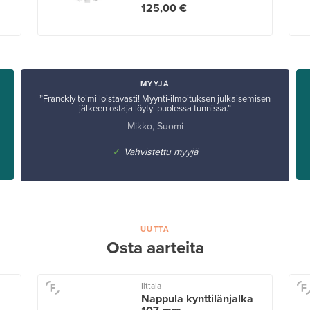
125,00 €
MYYJÄ
”Franckly toimi loistavasti! Myynti-ilmoituksen julkaisemisen
jälkeen ostaja löytyi puolessa tunnissa.”
Mikko, Suomi
✓
Vahvistettu myyjä
UUTTA
Osta aarteita
Iittala
Nappula kynttilänjalka