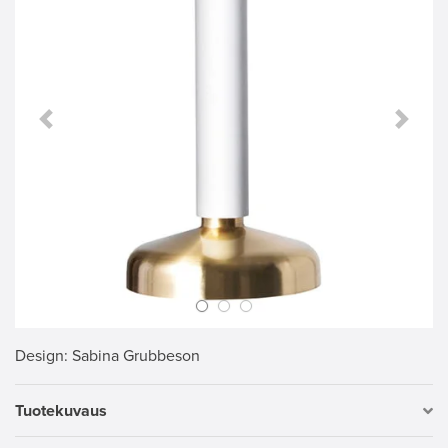
Previous Slide
Next S
Design
: Sabina Grubbeson
Tuotekuvaus