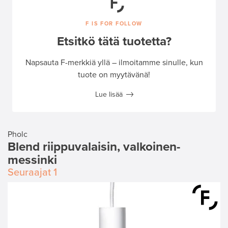
F IS FOR FOLLOW
Etsitkö tätä tuotetta?
Napsauta F-merkkiä yllä – ilmoitamme sinulle, kun
tuote on myytävänä!
Lue lisää
Pholc
Blend riippuvalaisin, valkoinen-
messinki
Seuraajat
1