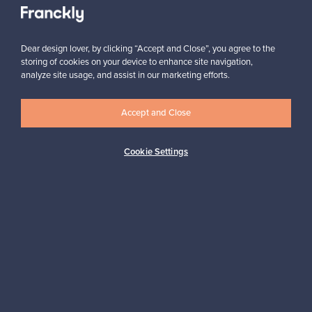
Tilaa
Dear design lover, by clicking “Accept and Close”, you agree to the
storing of cookies on your device to enhance site navigation,
analyze site usage, and assist in our marketing efforts.
Accept and Close
Aitoa designia
Turvalliset maksut
Cookie Settings
Ostajan turva
Asiakaspalvelun tuki
Kestäviä valintoja