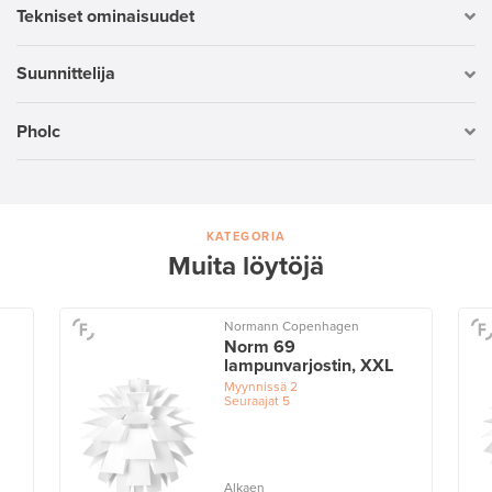
Tekniset ominaisuudet
Suunnittelija
Pholc
KATEGORIA
Muita löytöjä
Normann Copenhagen
Norm 69
lampunvarjostin, XXL
Myynnissä
2
Seuraajat
5
Alkaen