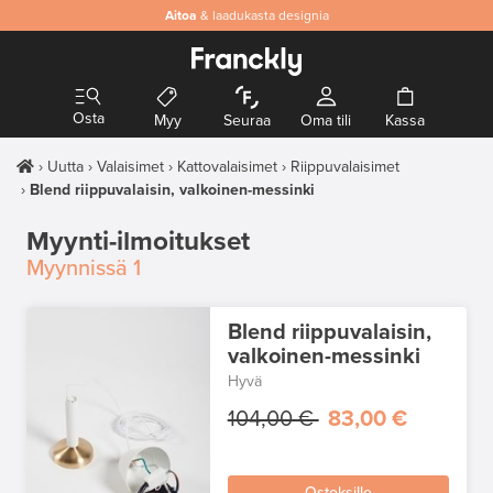
Aitoa
& laadukasta designia
Osta
Myy
Seuraa
Oma tili
Kassa
Uutta
Valaisimet
Kattovalaisimet
Riippuvalaisimet
Blend riippuvalaisin, valkoinen-messinki
Myynti-ilmoitukset
Myynnissä
1
Blend riippuvalaisin,
valkoinen-messinki
Hyvä
104,00 €
83,00 €
Ostoksille