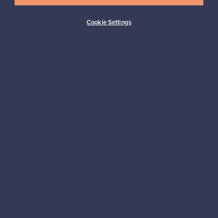
Cookie Settings
Ostajan turva
Asiakaspalvelun tuki
Kestäviä valintoja
Seuraa meitä
Franckly
Tarvitsetko apua?