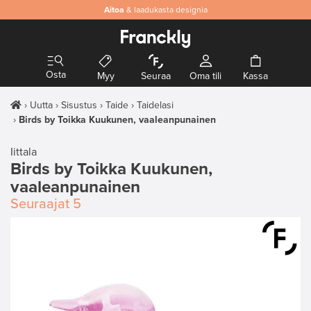
Aitoa
& laadukasta designia
Osta
Myy
Seuraa
Oma tili
Kassa
Uutta
Sisustus
Taide
Taidelasi
Birds by Toikka Kuukunen, vaaleanpunainen
Iittala
Birds by Toikka Kuukunen,
vaaleanpunainen
Seuraajat
5