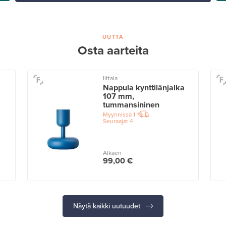
UUTTA
Osta aarteita
Iittala
Nappula kynttilänjalka
107 mm,
tummansininen
Myynnissä
1
Seuraajat
4
Alkaen
99,00 €
Näytä kaikki uutuudet