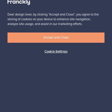
Tilaa
Dear design lover, by clicking “Accept and Close”, you agree to the
storing of cookies on your device to enhance site navigation,
analyze site usage, and assist in our marketing efforts.
Accept and Close
Aitoa designia
Turvalliset maksut
Cookie Settings
Ostajan turva
Asiakaspalvelun tuki
Kestäviä valintoja