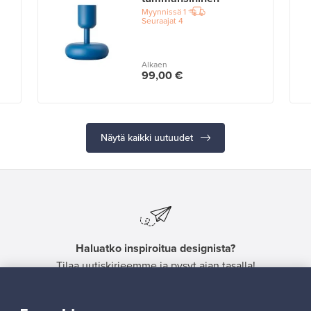
Myynnissä
1
Seuraajat
4
Alkaen
99,00 €
Näytä kaikki uutuudet
Haluatko inspiroitua designista?
Tilaa uutiskirjeemme ja pysyt ajan tasalla!