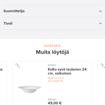
Suunnittelija
Tivoli
KATEGORIA
Muita löytöjä
Arabia
ta
KoKo syvä lautanen 24
cm, valkoinen
Myynnissä
4
Seuraajat
16
Alkaen
49,00 €