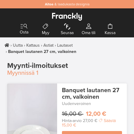
Aitoa
& laadukasta designia
Osta
Myy
Seuraa
Oma tili
Kassa
Uutta
Kattaus
Astiat
Lautaset
Banquet lautanen 27 cm, valkoinen
Myynti-ilmoitukset
Myynnissä
1
Banquet lautanen 27
cm, valkoinen
Uudenveroinen
16,00 €
12,00 €
Hinta-arvio
27,00 €
Säästä
15,00 €