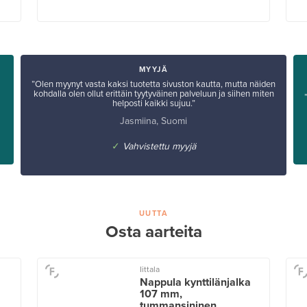
MYYJÄ
”Olen myynyt vasta kaksi tuotetta sivuston kautta, mutta näiden
kohdalla olen ollut erittäin tyytyväinen palveluun ja siihen miten
helposti kaikki sujuu.”
Jasmiina, Suomi
✓
Vahvistettu myyjä
UUTTA
Osta aarteita
Iittala
Nappula kynttilänjalka
107 mm,
tummansininen