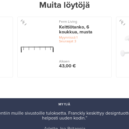
Muita löytöjä
Ferm Living
Keittiötanko, 6
koukkua, musta
Myynnissä
1
Seuraajat
3
Alkaen
43,00 €
MYYJÄ
iin muille sivustoille tuloksetta. Franckly keskittyy designtuotte
helposti uuden kodin.”
Arlette, Iso-Britannia