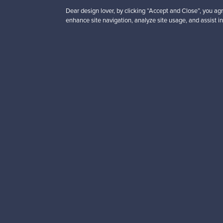
Dear design lover, by clicking “Accept and Close”, you agr
enhance site navigation, analyze site usage, and assist in
Haluatko inspiroitua d
Tilaa uutiskirjeemme ja 
Aitoa designia
Tur
Franckly
Tarvitsetko apua?