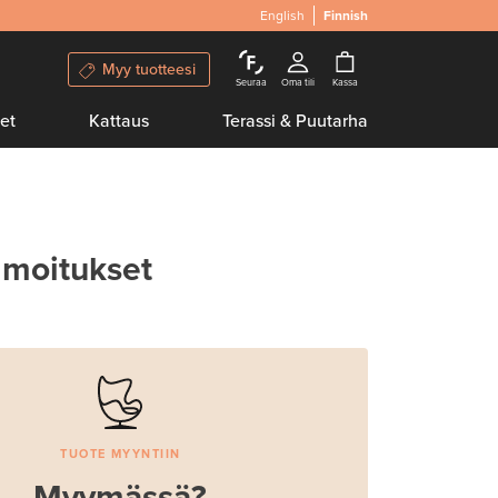
English
Finnish
Myy tuotteesi
Seuraa
Oma tili
Kassa
et
Kattaus
Terassi & Puutarha
lmoitukset
TUOTE MYYNTIIN
Myymässä?