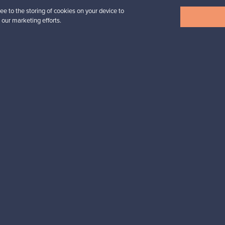
ee to the storing of cookies on your device to
Näytä kaikki uutuudet
 our marketing efforts.
esignista?
pysyt ajan tasalla!
valliset maksut
Ostajan turva
Asiakaspalvelun
Ostajille
Myyjille