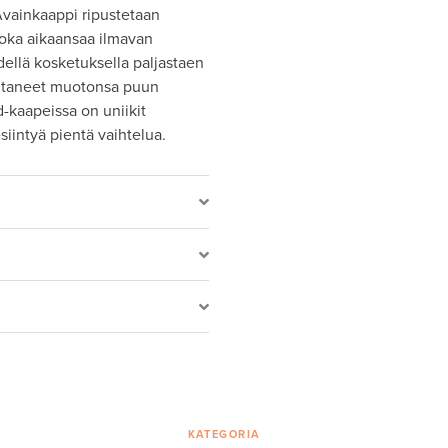
Avainkaappi ripustetaan
joka aikaansaa ilmavan
ellä kosketuksella paljastaen
mentaneet muotonsa puun
d-kaapeissa on uniikit
esiintyä pientä vaihtelua.
KATEGORIA