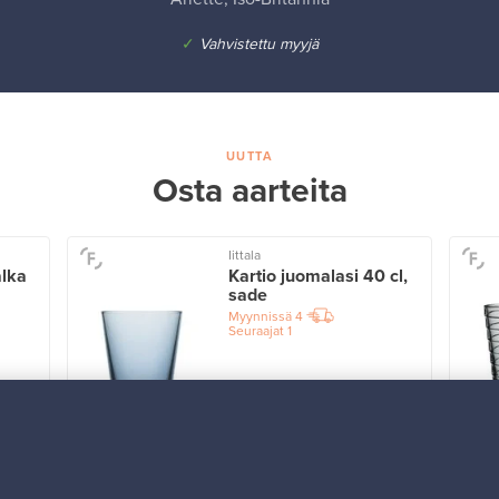
✓
Vahvistettu myyjä
UUTTA
Osta aarteita
Iittala
alka
Kartio juomalasi 40 cl,
sade
Myynnissä
4
Seuraajat
1
Alkaen
32,25 €