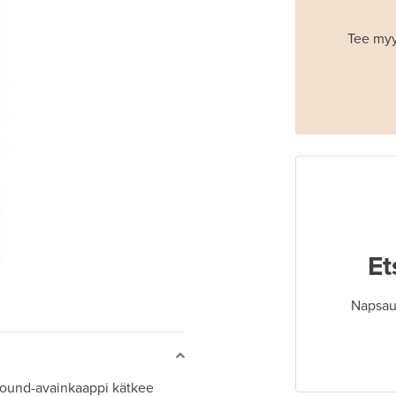
Tee myy
Et
Napsaut
Around-avainkaappi kätkee