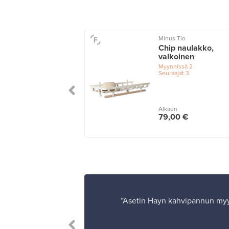
 Design
Minus Tio
burin
Chip naulakko,
änaulakko, 52,5
valkoinen
 musta
Myynnissä
2
Seuraajat
3
issä
1
n
Alkaen
00 €
79,00 €
”Asetin Hayn kahvipannun myynt
uotteita