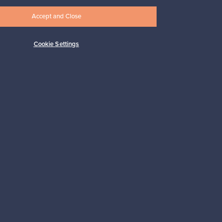
Accept and Close
Cookie Settings
Tilaa
 tuki
Kestäviä valintoja
Seuraa meitä