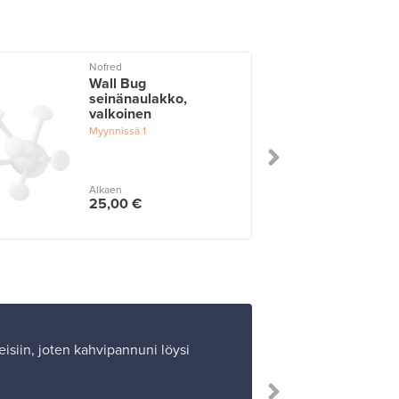
Nofred
Wall Bug
seinänaulakko,
valkoinen
Myynnissä
1
Alkaen
25,00 €
isiin, joten kahvipannuni löysi
”Ostaminen ja