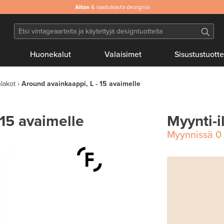
Aitoa
& laadukasta designia
Huonekalut
Valaisimet
Sisustustuotte
lakot
Around avainkaappi, L - 15 avaimelle
 15 avaimelle
Myynti-i
Myynnissä
0