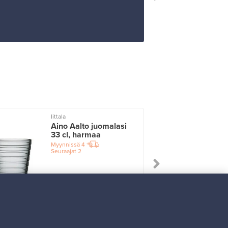
Iittala
I
Aino Aalto juomalasi
33 cl, harmaa
Myynnissä
4
Seuraajat
2
Alkaen
17,25 €