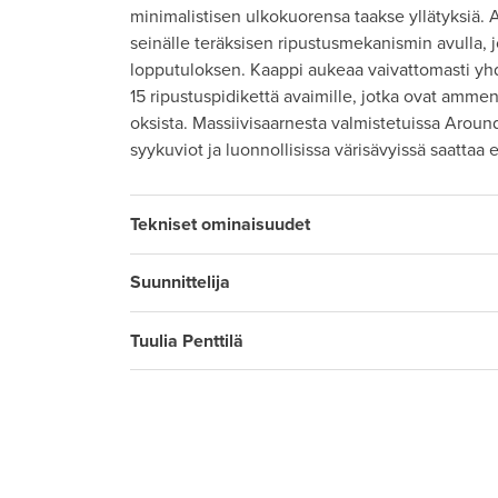
minimalistisen ulkokuorensa taakse yllätyksiä. 
seinälle teräksisen ripustusmekanismin avulla, 
lopputuloksen. Kaappi aukeaa vaivattomasti yhd
15 ripustuspidikettä avaimille, jotka ovat am
oksista. Massiivisaarnesta valmistetuissa Aroun
syykuviot ja luonnollisissa värisävyissä saattaa 
Tekniset ominaisuudet
Suunnittelija
Tuulia Penttilä