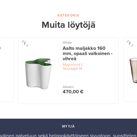
KATEGORIA
Muita löytöjä
Iittala
0
Aalto maljakko 160
mm, opaali valkoinen -
vihreä
Myynnissä
1
Seuraajat
14
Alkaen
470,00 €
MYYJÄ
tyväinen palveluun sekä helppokäyttöiseen sivustoon, suosittelen 