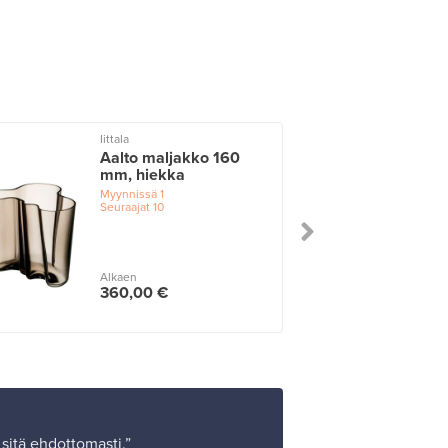
Iittala
I
Aalto maljakko 160
mm, hiekka
Myynnissä
1
Seuraajat
10
Alkaen
360,00 €
sitä ehdottomasti.”