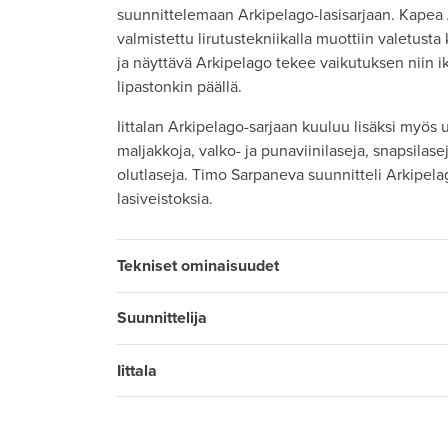
suunnittelemaan Arkipelago-lasisarjaan. Kapea
valmistettu lirutustekniikalla muottiin valetusta
ja näyttävä Arkipelago tekee vaikutuksen niin ik
lipastonkin päällä.
Iittalan Arkipelago-sarjaan kuuluu lisäksi myös u
maljakkoja, valko- ja punaviinilaseja, snapsilase
olutlaseja. Timo Sarpaneva suunnitteli Arkipela
lasiveistoksia.
Tekniset ominaisuudet
Suunnittelija
Iittala