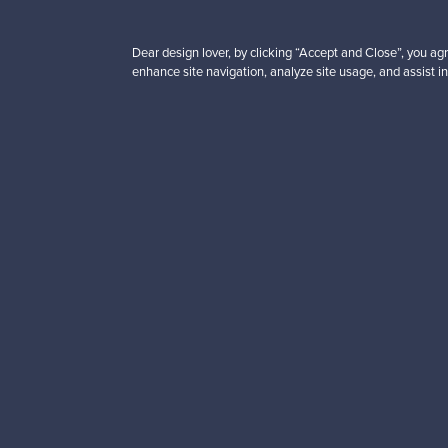
VINTAGE
Dear design lover, by clicking “Accept and Close”, you agr
enhance site navigation, analyze site usage, and assist in
Haluatko inspiroitua d
Tilaa uutiskirjeemme ja 
Aitoa designia
Tur