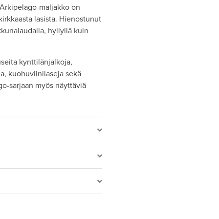
 Arkipelago-maljakko on
 kirkkaasta lasista. Hienostunut
kunalaudalla, hyllyllä kuin
seita kynttilänjalkoja,
ja, kuohuviinilaseja sekä
go-sarjaan myös näyttäviä