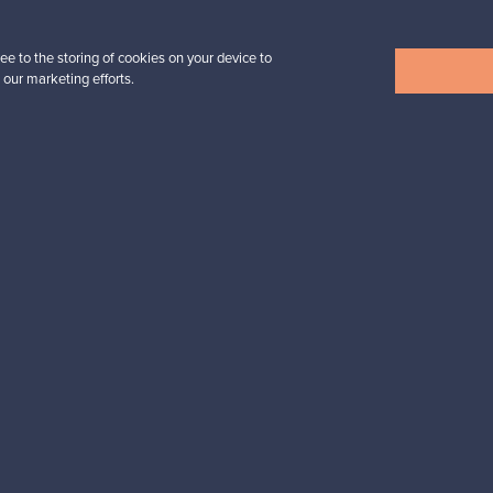
VINTAGE
ee to the storing of cookies on your device to
 our marketing efforts.
Näytä kaikki uutuudet
esignista?
pysyt ajan tasalla!
valliset maksut
Ostajan turva
Asiakaspalvelun