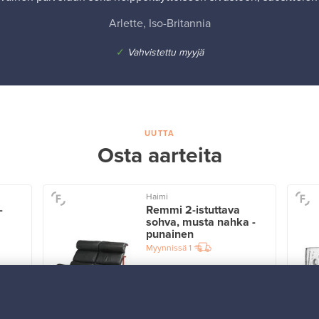
Arlette, Iso-Britannia
✓
Vahvistettu myyjä
UUTTA
Osta aarteita
Haimi
-
Remmi 2-istuttava
sohva, musta nahka -
punainen
Myynnissä
1
Alkaen
3 450,00 €