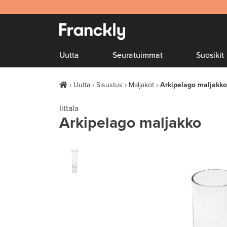
Uutta
Seuratuimmat
Suosikit
Uutta
Sisustus
Maljakot
Arkipelago maljakko
Iittala
Arkipelago maljakko