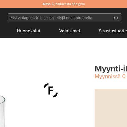
Aitoa
& laadukasta designia
Huonekalut
Valaisimet
Sisustustuotte
Myynti-i
Myynnissä
0