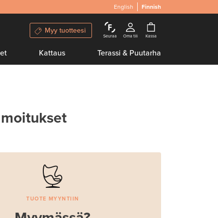
English
Finnish
Myy tuotteesi
Seuraa
Oma tili
Kassa
et
Kattaus
Terassi & Puutarha
lmoitukset
TUOTE MYYNTIIN
Myymässä?