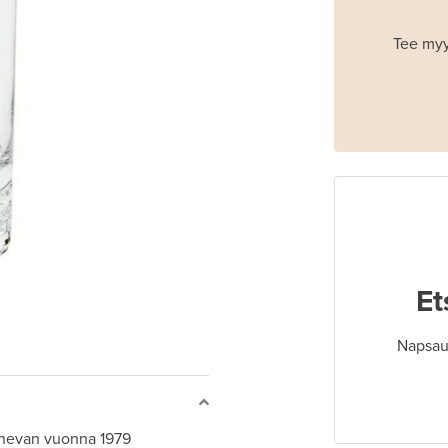
Tee myy
Et
Napsaut
anevan vuonna 1979