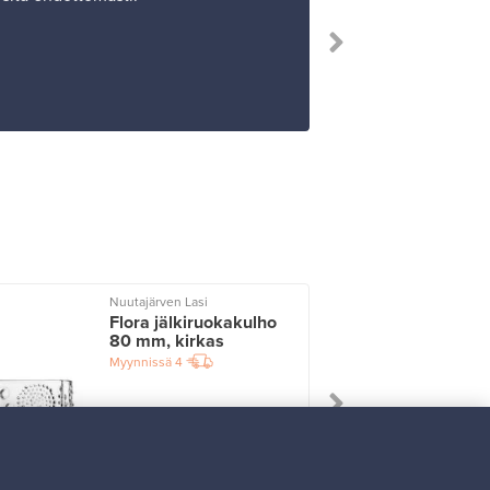
”Ostoksen
Nuutajärven Lasi
I
Flora jälkiruokakulho
80 mm, kirkas
Myynnissä
4
Alkaen
33,00 €