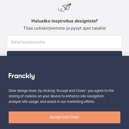
Haluatko inspiroitua designista?
Tilaa uutiskirjeemme ja pysyt ajan tasalla!
Tilaa
Dear design lover, by clicking “Accept and Close”, you agree to the
storing of cookies on your device to enhance site navigation,
analyze site usage, and assist in our marketing efforts.
Aitoa designia
Turvalliset maksut
Accept and Close
Ostajan turva
Asiakaspalvelun tuki