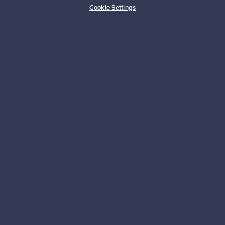
Cookie Settings
Kestäviä valintoja
Seuraa meitä
Franckly
Tarvitsetko apua?
Ostajille