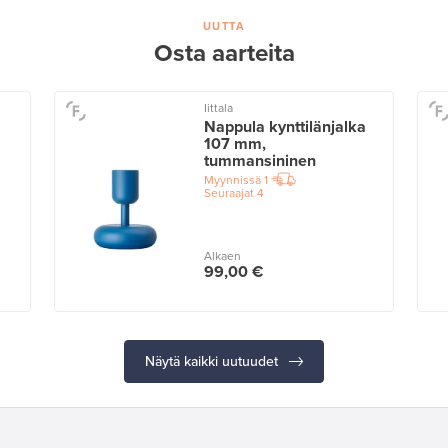
UUTTA
Osta aarteita
Iittala
Nappula kynttilänjalka
107 mm,
tummansininen
Myynnissä
1
Seuraajat
4
Alkaen
99,00 €
Näytä kaikki uutuudet