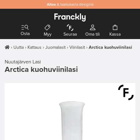
Aitoa
& laadukasta designia
Osta
Myy
Seuraa
Oma tili
Kassa
Uutta
Kattaus
Juomalasit
Viinilasit
Arctica kuohuviinilasi
Nuutajärven Lasi
Arctica kuohuviinilasi