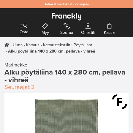
Aitoa
& laadukasta designia
Osta
Myy
Seuraa
Oma tili
Kassa
Uutta
Kattaus
Kattaustekstiilit
Pöytäliinat
Alku pöytäliina 140 x 280 cm, pellava - vihreä
Marimekko
Alku pöytäliina 140 x 280 cm, pellava
- vihreä
Seuraajat
2