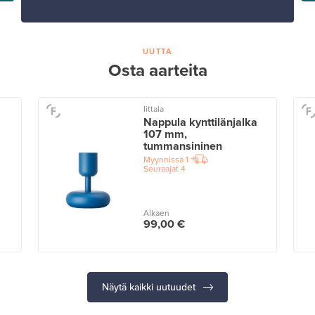
UUTTA
Osta aarteita
Iittala
Nappula kynttilänjalka
107 mm,
tummansininen
Myynnissä
1
Seuraajat
4
Alkaen
99,00 €
Näytä kaikki uutuudet