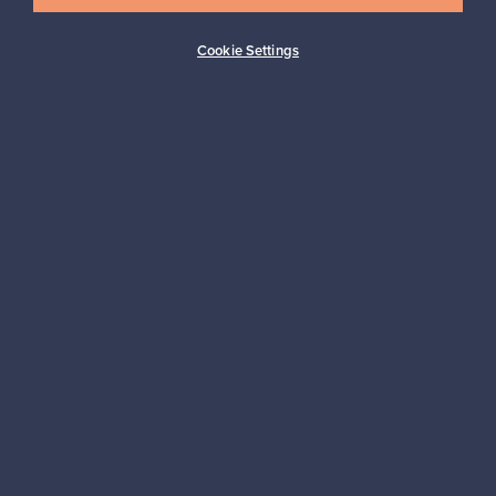
Cookie Settings
Ostajan turva
Asiakaspalvelun tuki
Kestäviä valintoja
Seuraa meitä
Franckly
Tarvitsetko apua?