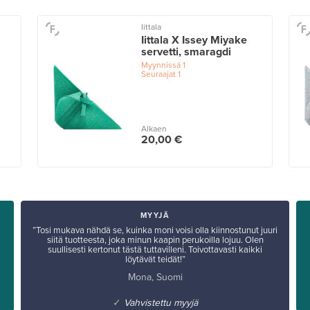
Iittala
Iittala X Issey Miyake
servetti, smaragdi
Myynnissä
1
Seuraajat
1
Alkaen
20,00 €
MYYJÄ
”Tosi mukava nähdä se, kuinka moni voisi olla kiinnostunut juuri
siitä tuotteesta, joka minun kaapin perukoilla lojuu. Olen
suullisesti kertonut tästä tuttavilleni. Toivottavasti kaikki
löytävät teidät!”
Mona, Suomi
✓
Vahvistettu myyjä