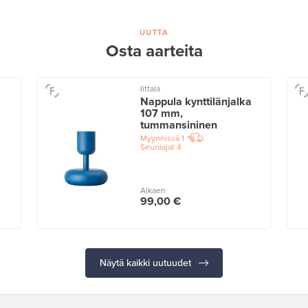
UUTTA
Osta aarteita
Iittala
Nappula kynttilänjalka
107 mm,
tummansininen
Myynnissä
1
Seuraajat
4
Alkaen
99,00 €
Näytä kaikki uutuudet