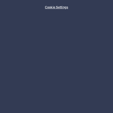
Ostajan turva
Asiakaspalvelun tuki
Cookie Settings
Kestäviä valintoja
Seuraa meitä
Franckly
Tarvitsetko apua?