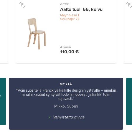
Artek
Aalto tuoli 66, koivu
Myynnissä
1
Seuraajat
77
Alkaen
110,00 €
MYYJÄ
”Voin suositella Francklyä kaikille designin ystäville – ainakin
minulla kaupat syntyivät todella nopeasti ja kaikki toimi
n
sujuvasti.”
Mikko, Suomi
✓
Vahvistettu myyjä