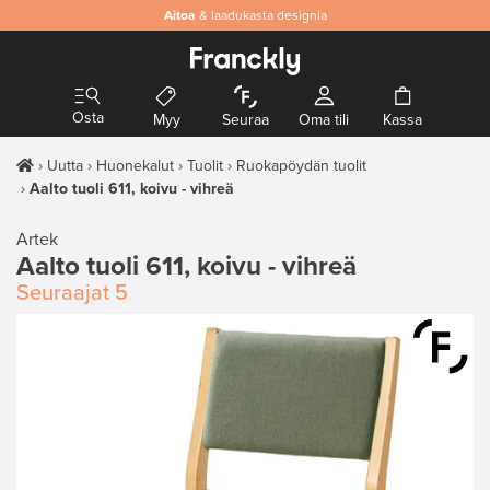
Aitoa
& laadukasta designia
Osta
Myy
Seuraa
Oma tili
Kassa
Uutta
Huonekalut
Tuolit
Ruokapöydän tuolit
Aalto tuoli 611, koivu - vihreä
Artek
Aalto tuoli 611, koivu - vihreä
Seuraajat
5