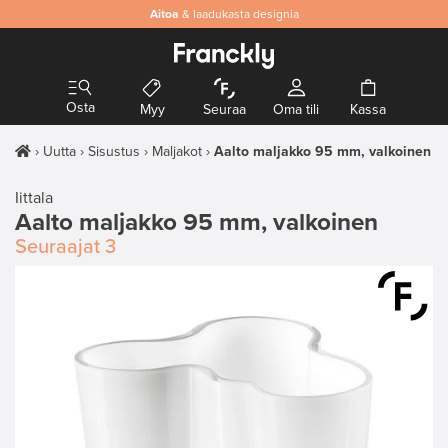
Aitoa
& laadukasta designia
Osta
Myy
Seuraa
Oma tili
Kassa
Uutta
Sisustus
Maljakot
Aalto maljakko 95 mm, valkoinen
Iittala
Aalto maljakko 95 mm, valkoinen
Seuraajat
3