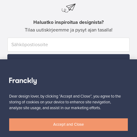
Haluatko inspiroitua designista?
Tilaa uutiskirjeemme ja pysyt ajan tasalla!
Tilaa
Dear design lover, by clicking “Accept and Close”, you agree to the
storing of cookies on your device to enhance site navigation,
analyze site usage, and assist in our marketing efforts.
Aitoa designia
Turvalliset maksut
Accept and Close
Ostajan turva
Asiakaspalvelun tuki