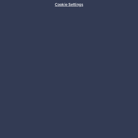
Cookie Settings
Kestäviä valintoja
Seuraa meitä
Franckly
Tarvitsetko apua?
Ostajille