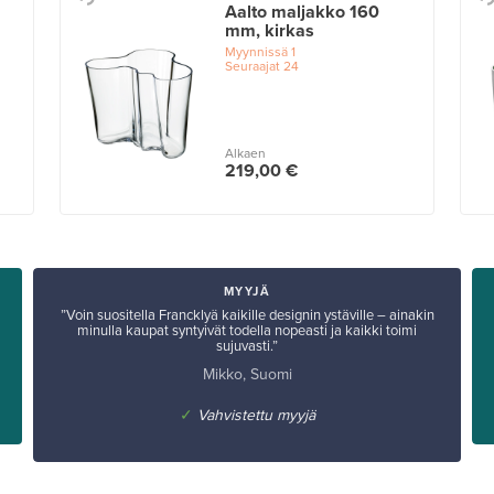
Aalto maljakko 160
mm, kirkas
Myynnissä
1
Seuraajat
24
Alkaen
219,00 €
MYYJÄ
”Voin suositella Francklyä kaikille designin ystäville – ainakin
minulla kaupat syntyivät todella nopeasti ja kaikki toimi
a
sujuvasti.”
Mikko, Suomi
✓
Vahvistettu myyjä