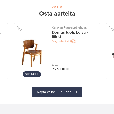
UUTTA
Osta aarteita
Keravan Puuseppätehdas
,
Domus tuoli, koivu -
tiikki
Myynnissä
4
Alkaen
725,00 €
VINTAGE
Näytä kaikki uutuudet