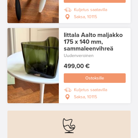
Kuljetus saatavilla
Saksa, 10115
Iittala Aalto maljakko
175 x 140 mm,
sammaleenvihreä
Uudenveroinen
499,00 €
Ostoksille
Kuljetus saatavilla
Saksa, 10115