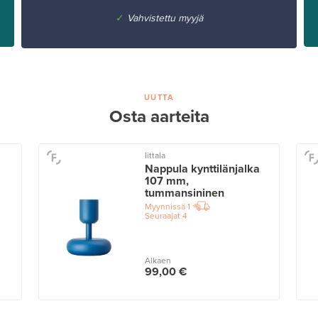
✓
Vahvistettu myyjä
UUTTA
Osta aarteita
Iittala
Nappula kynttilänjalka
107 mm,
tummansininen
Myynnissä
1
Seuraajat
4
Alkaen
99,00 €