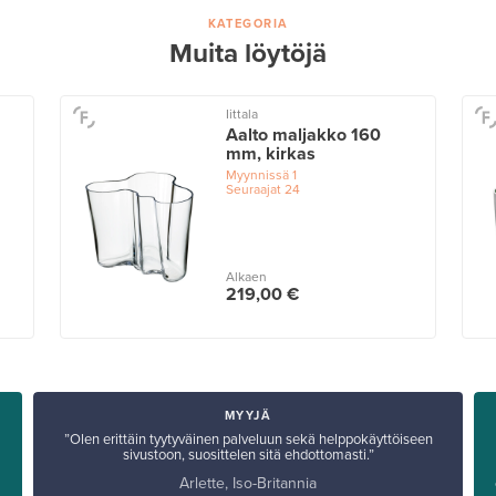
KATEGORIA
Muita löytöjä
Iittala
Aalto maljakko 160
mm, kirkas
Myynnissä
1
Seuraajat
24
Alkaen
219,00 €
MYYJÄ
”Olen erittäin tyytyväinen palveluun sekä helppokäyttöiseen
sivustoon, suosittelen sitä ehdottomasti.”
Arlette, Iso-Britannia