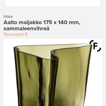
Iittala
Aalto maljakko 175 x 140 mm,
sammaleenvihreä
Seuraajat
6