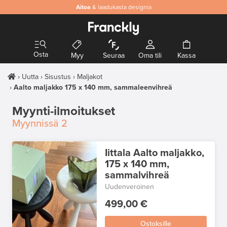
Aitoa
& laadukasta designia
Osta
Myy
Seuraa
Oma tili
Kassa
Uutta
Sisustus
Maljakot
Aalto maljakko 175 x 140 mm, sammaleenvihreä
Myynti-ilmoitukset
Myynnissä
2
Iittala Aalto maljakko,
175 x 140 mm,
sammalvihreä
Uudenveroinen
499,00 €
Ostoksille