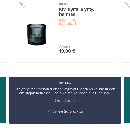
Iittala
Kivi kynttilälyhty,
harmaa
Myynnissä
4
Seuraajat
3
Alkaen
10,00 €
MYYJÄ
”Käytetyt Marimekon tuotteet löytävät Francklyn kautta uuden
omistajan hetkessä – sain kolme kauppaa alle tunnissa!”
Outi, Suomi
✓
Vahvistettu myyjä