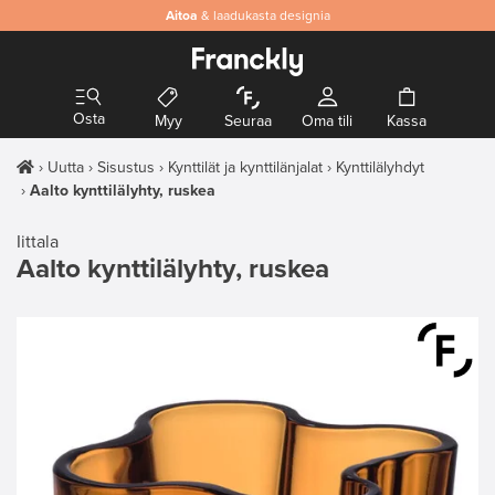
Aitoa
& laadukasta designia
Osta
Myy
Seuraa
Oma tili
Kassa
Uutta
Sisustus
Kynttilät ja kynttilänjalat
Kynttilälyhdyt
Aalto kynttilälyhty, ruskea
Iittala
Aalto kynttilälyhty, ruskea