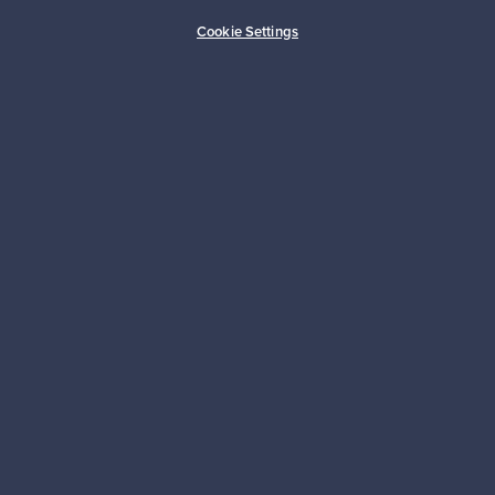
Ostajan turva
Asiakaspalvelun tuki
Cookie Settings
Kestäviä valintoja
Seuraa meitä
Franckly
Tarvitsetko apua?