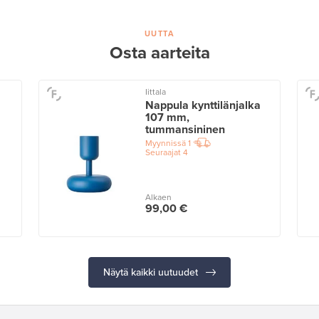
UUTTA
Osta aarteita
Iittala
Nappula kynttilänjalka
107 mm,
tummansininen
Myynnissä
1
Seuraajat
4
Alkaen
99,00 €
Näytä kaikki uutuudet