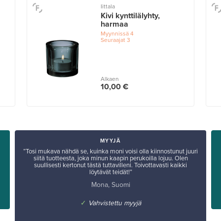
Iittala
Kivi kynttilälyhty,
harmaa
Myynnissä
4
Seuraajat
3
Alkaen
10,00 €
MYYJÄ
”Tosi mukava nähdä se, kuinka moni voisi olla kiinnostunut juuri
siitä tuotteesta, joka minun kaapin perukoilla lojuu. Olen
suullisesti kertonut tästä tuttavilleni. Toivottavasti kaikki
löytävät teidät!”
Mona, Suomi
✓
Vahvistettu myyjä