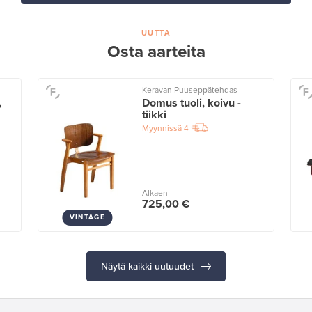
UUTTA
Osta aarteita
Keravan Puuseppätehdas
,
Domus tuoli, koivu -
tiikki
Myynnissä
4
Alkaen
725,00 €
VINTAGE
Näytä kaikki uutuudet