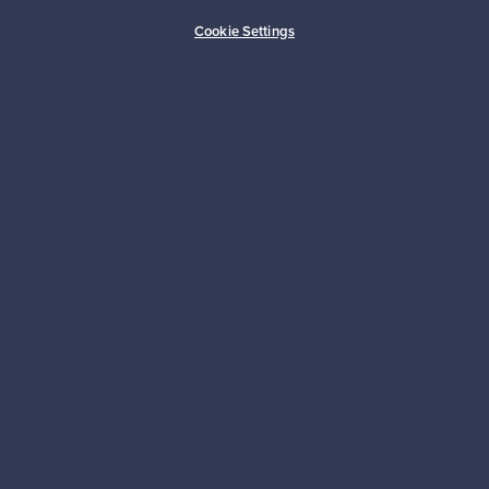
Ostajan turva
Asiakaspalvelun tuki
Cookie Settings
Kestäviä valintoja
Seuraa meitä
Franckly
Tarvitsetko apua?