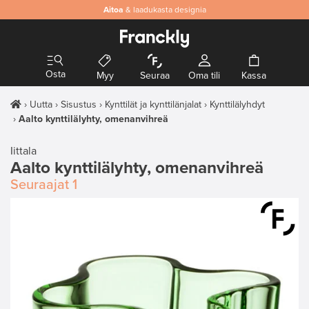
Aitoa
& laadukasta designia
Osta
Myy
Seuraa
Oma tili
Kassa
Uutta
Sisustus
Kynttilät ja kynttilänjalat
Kynttilälyhdyt
Aalto kynttilälyhty, omenanvihreä
Iittala
Aalto kynttilälyhty, omenanvihreä
Seuraajat
1