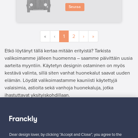
Seuraa
«
‹
1
2
›
»
Etkö löytänyt tällä kertaa mitään erityistä? Tarkista
valikoimamme jälleen huomenna – saamme päivittäin uusia
aarteita myyntiin. Käytetyn designin ostaminen on myös
kestävä valinta, sillä siten vanhat huonekalut saavat uuden
elämän. Löydät valikoimastamme kauniisti käytettyjä
valaisimia, astioita sekä vanhoja huonekaluja, jotka
ihastuttavat yksityiskohdillaan.
MYYJÄ
”Käytetyt Marimekon tuotteet löytävät Francklyn kautta uuden
omistajan hetkessä – sain kolme kauppaa alle tunnissa!”
Dear design lover, by clicking “Accept and Close”, you agree to the