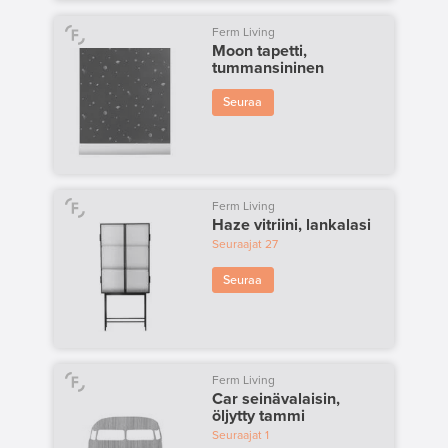
Ferm Living
Moon tapetti,
tummansininen
Seuraa
Ferm Living
Haze vitriini, lankalasi
Seuraajat
27
Seuraa
Ferm Living
Car seinävalaisin,
öljytty tammi
Seuraajat
1