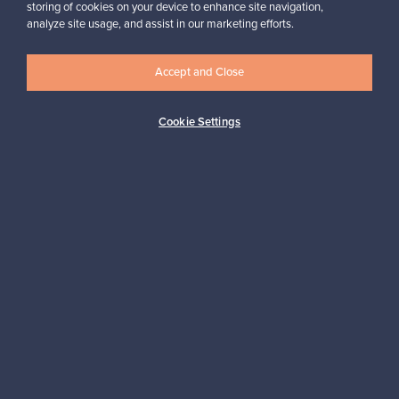
Outi, Suomi
storing of cookies on your device to enhance site navigation,
analyze site usage, and assist in our marketing efforts.
✓
Vahvistettu myyjä
Accept and Close
Cookie Settings
Haluatko inspiroitua designista?
Tilaa uutiskirjeemme ja pysyt ajan tasalla!
Tilaa