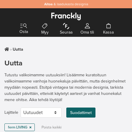
Aitoa
& laadukasta designia
Osta
Myy
Seuraa
Oma tili
Kassa
Uutta
Uutta
Tutustu valikoimamme uutuuksiin! Lisäämme kuratoituun
valikoimaamme vanhoja huonekaluja päivittäin, mutta designhelmet
myydään nopeasti. Etsitpä vintagea tai modernia designia, tarkista
uutuudet päivittäin, etteivät käytetyt aarteet ja vanhat huonekalut
mene ohitse. Aika tehdä löytöjä!
Lajittele
Suodattimet
ferm LIVING
Poista kaikki