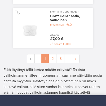
Normann Copenhagen
Craft Cellar astia,
valkoinen
Myynnissä
1
Alkaen
27,00 €
Säästä
18,00 €
«
‹
1
2
3
›
»
Etkö löytänyt tällä kertaa mitään erityistä? Tarkista
valikoimamme jälleen huomenna – saamme päivittäin uusia
aarteita myyntiin. Käytetyn designin ostaminen on myös
kestävä valinta, sillä siten vanhat huonekalut saavat uuden
elämän. Löydät valikoimastamme kauniisti käytettyjä
valaisimia, astioita sekä vanhoja huonekaluja, jotka
ihastuttavat yksityiskohdillaan.