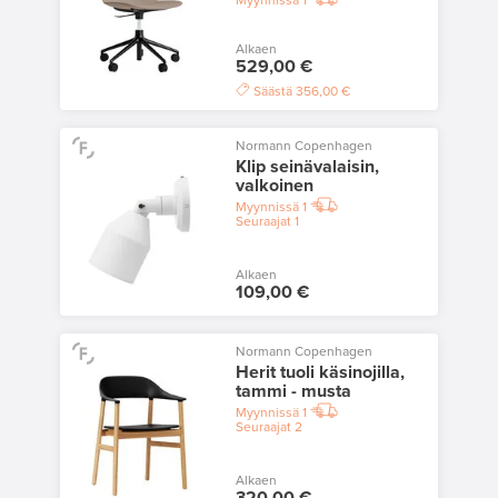
Alkaen
529,00 €
Säästä
356,00 €
Normann Copenhagen
Klip seinävalaisin,
valkoinen
Myynnissä
1
Seuraajat
1
Alkaen
109,00 €
Normann Copenhagen
Herit tuoli käsinojilla,
tammi - musta
Myynnissä
1
Seuraajat
2
Alkaen
320,00 €