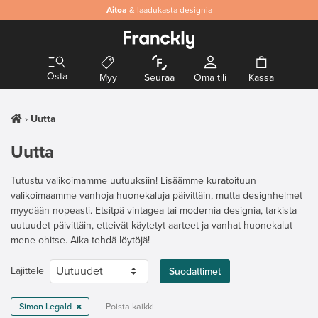
Aitoa
& laadukasta designia
Osta
Myy
Seuraa
Oma tili
Kassa
Uutta
Uutta
Tutustu valikoimamme uutuuksiin! Lisäämme kuratoituun
valikoimaamme vanhoja huonekaluja päivittäin, mutta designhelmet
myydään nopeasti. Etsitpä vintagea tai modernia designia, tarkista
uutuudet päivittäin, etteivät käytetyt aarteet ja vanhat huonekalut
mene ohitse. Aika tehdä löytöjä!
Lajittele
Suodattimet
Simon Legald
Poista kaikki