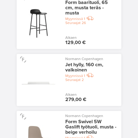
Form baarituoli, 65
cm, musta teräs -
musta
Myynnissä
1
Seuraajat
26
Alkaen
129,00 €
Normann Copenhagen
Jet hylly, 160 cm,
valkoinen
Myynnissä
1
Seuraajat
2
Alkaen
279,00 €
Normann Copenhagen
Form Swivel 5W
Gaslift työtuoli, musta -
beige verhoilu
Myynnissä
1