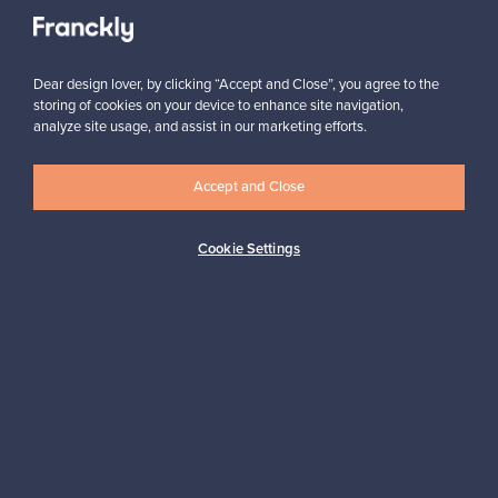
MYYJÄ
Dear design lover, by clicking “Accept and Close”, you agree to the
”On kätevää lähettää valmiiksi maksettu paketti. Francklyn
storing of cookies on your device to enhance site navigation,
kautta saa rahat ilman säätöä toimitusten kanssa.”
analyze site usage, and assist in our marketing efforts.
Elina, Suomi
Accept and Close
✓
Vahvistettu myyjä
Cookie Settings
Haluatko inspiroitua designista?
Tilaa uutiskirjeemme ja pysyt ajan tasalla!