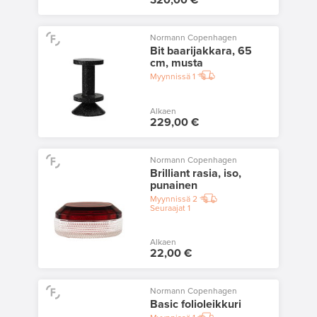
Normann Copenhagen
Bit baarijakkara, 65
cm, musta
Myynnissä
1
Alkaen
229,00 €
Normann Copenhagen
Brilliant rasia, iso,
punainen
Myynnissä
2
Seuraajat
1
Alkaen
22,00 €
Normann Copenhagen
Basic folioleikkuri