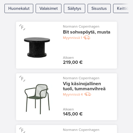
Huonekalut
Valaisimet
Säilytys
Sisustus
Keittiö
Normann Copenhagen
Bit sohvapöytä, musta
Myynnissä
1
Alkaen
219,00 €
Normann Copenhagen
Vig käsinojallinen
tuoli, tummanvihreä
Myynnissä
4
Alkaen
145,00 €
Normann Copenhagen