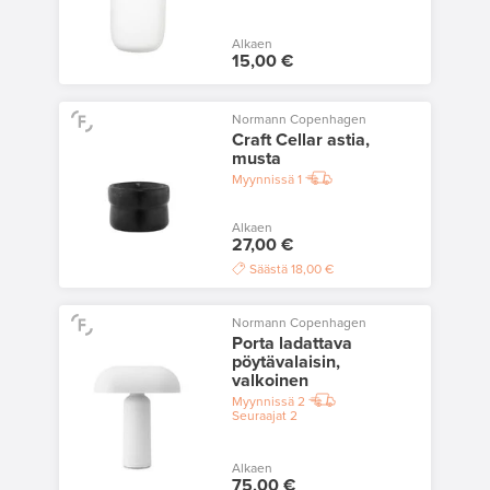
Alkaen
15,00 €
Normann Copenhagen
Craft Cellar astia,
musta
Myynnissä
1
Alkaen
27,00 €
Säästä
18,00 €
Normann Copenhagen
Porta ladattava
pöytävalaisin,
valkoinen
Myynnissä
2
Seuraajat
2
Alkaen
75,00 €