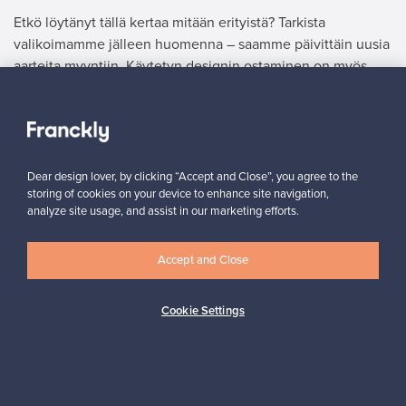
Etkö löytänyt tällä kertaa mitään erityistä? Tarkista
valikoimamme jälleen huomenna – saamme päivittäin uusia
aarteita myyntiin. Käytetyn designin ostaminen on myös
kestävä valinta, sillä siten vanhat huonekalut saavat uuden
elämän. Löydät valikoimastamme kauniisti käytettyjä
valaisimia, astioita sekä vanhoja huonekaluja, jotka
ihastuttavat yksityiskohdillaan.
Dear design lover, by clicking “Accept and Close”, you agree to the
storing of cookies on your device to enhance site navigation,
analyze site usage, and assist in our marketing efforts.
MYYJÄ
”Myyjän näkökulmasta prosessi oli todella helppo ja tehokas.
Laitan ehdottomasti lisää tuotteita myyntiin.”
Accept and Close
Mary, Ranska
ä
Cookie Settings
✓
Vahvistettu myyjä