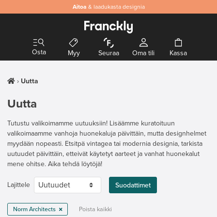
Aitoa
& laadukasta designia
Osta
Myy
Seuraa
Oma tili
Kassa
Uutta
Uutta
Tutustu valikoimamme uutuuksiin! Lisäämme kuratoituun
valikoimaamme vanhoja huonekaluja päivittäin, mutta designhelmet
myydään nopeasti. Etsitpä vintagea tai modernia designia, tarkista
uutuudet päivittäin, etteivät käytetyt aarteet ja vanhat huonekalut
mene ohitse. Aika tehdä löytöjä!
Lajittele
Suodattimet
Norm Architects
Poista kaikki