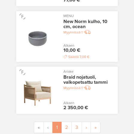
77,00 €
MENU
New Norm kulho, 10
cm, ocean
Myynnissä
1
Alkaen
10,00 €
Säästä
7,00 €
Ariake
Braid nojatuoli,
valkopetsattu tammi
Myynnissä
1
Alkaen
2 350,00 €
«
‹
1
2
3
›
»