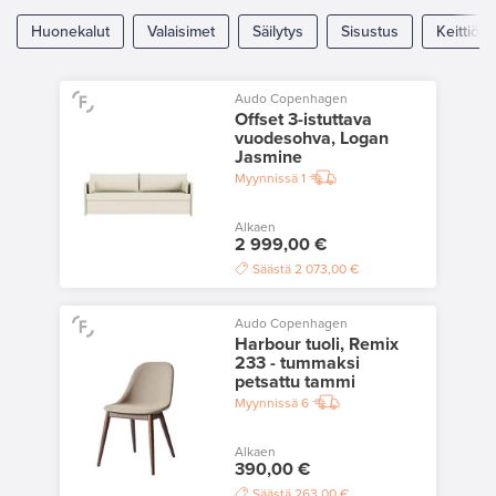
Huonekalut
Valaisimet
Säilytys
Sisustus
Keittiö
Audo Copenhagen
Offset 3-istuttava
vuodesohva, Logan
Jasmine
Myynnissä
1
Alkaen
2 999,00 €
Säästä
2 073,00 €
Audo Copenhagen
Harbour tuoli, Remix
233 - tummaksi
petsattu tammi
Myynnissä
6
Alkaen
390,00 €
Säästä
263,00 €