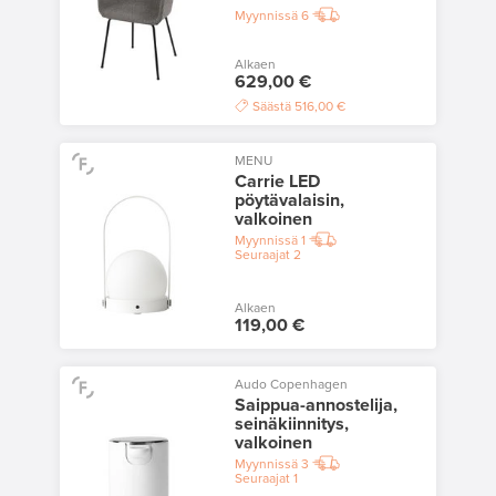
Myynnissä
6
Alkaen
629,00 €
Säästä
516,00 €
MENU
Carrie LED
pöytävalaisin,
valkoinen
Myynnissä
1
Seuraajat
2
Alkaen
119,00 €
Audo Copenhagen
Saippua-annostelija,
seinäkiinnitys,
valkoinen
Myynnissä
3
Seuraajat
1