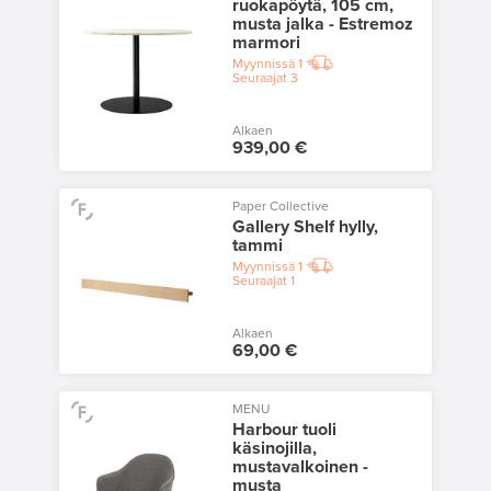
ruokapöytä, 105 cm,
musta jalka - Estremoz
marmori
Myynnissä
1
Seuraajat
3
Alkaen
939,00 €
Paper Collective
Gallery Shelf hylly,
tammi
Myynnissä
1
Seuraajat
1
Alkaen
69,00 €
MENU
Harbour tuoli
käsinojilla,
mustavalkoinen -
musta