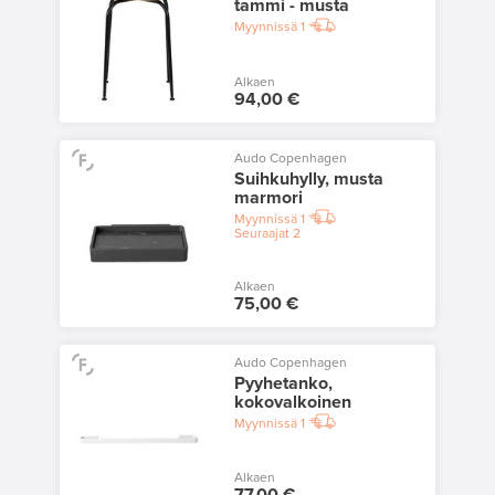
tammi - musta
Myynnissä
1
Alkaen
94,00 €
Audo Copenhagen
Suihkuhylly, musta
marmori
Myynnissä
1
Seuraajat
2
Alkaen
75,00 €
Audo Copenhagen
Pyyhetanko,
kokovalkoinen
Myynnissä
1
Alkaen