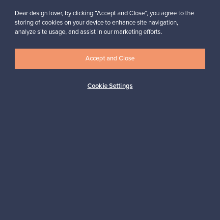
”On kätevää lähettää valmiiksi maksettu paketti. Francklyn
Dear design lover, by clicking “Accept and Close”, you agree to the
kautta saa rahat ilman säätöä toimitusten kanssa.”
storing of cookies on your device to enhance site navigation,
Elina, Suomi
analyze site usage, and assist in our marketing efforts.
✓
Vahvistettu myyjä
Accept and Close
Cookie Settings
Haluatko inspiroitua designista?
Tilaa uutiskirjeemme ja pysyt ajan tasalla!
Tilaa