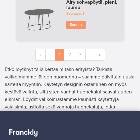
Airy sohvapöytä, pieni,
luumu
Seuraajat
1
Seuraa
«
‹
1
2
3
›
»
Etkö löytänyt tällä kertaa mitään erityistä? Tarkista
valikoimamme jälleen huomenna – saamme päivittäin uusia
aarteita myyntiin. Käytetyn designin ostaminen on myös
kestävä valinta, sillä siten vanhat huonekalut saavat uuden
elämän. Löydät valikoimastamme kauniisti käytettyjä
valaisimia, astioita sekä vanhoja huonekaluja, jotka
ihastuttavat yksityiskohdillaan.
MYYJÄ