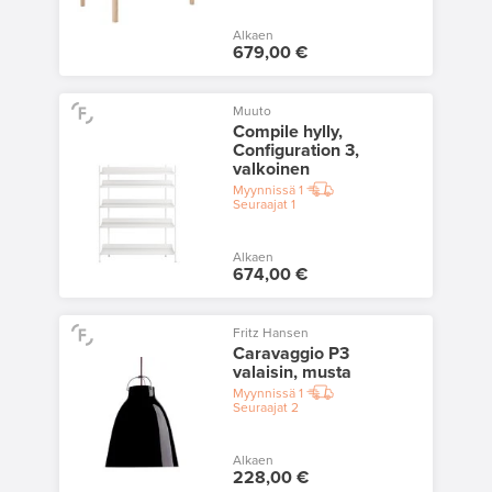
Alkaen
679,00 €
Muuto
Compile hylly,
Configuration 3,
valkoinen
Myynnissä
1
Seuraajat
1
Alkaen
674,00 €
Fritz Hansen
Caravaggio P3
valaisin, musta
Myynnissä
1
Seuraajat
2
Alkaen
228,00 €