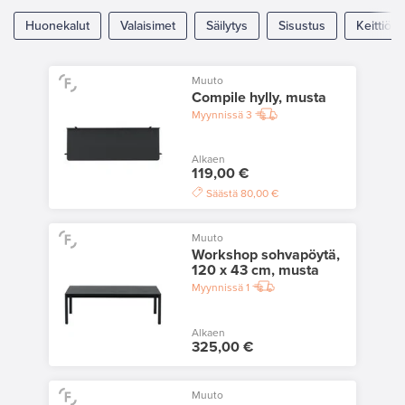
Huonekalut
Valaisimet
Säilytys
Sisustus
Keittiö
Muuto
Compile hylly, musta
Myynnissä
3
Alkaen
119,00 €
Säästä
80,00 €
Muuto
Workshop sohvapöytä,
120 x 43 cm, musta
Myynnissä
1
Alkaen
325,00 €
Muuto