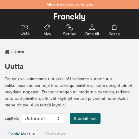
Aitoa
& laadukasta designia
Osta
Myy
Seuraa
Oma tili
Kassa
Uutta
Uutta
Tutustu valikoimamme uutuuksiin! Lisäämme kuratoituun
valikoimaamme vanhoja huonekaluja päivittäin, mutta designhelmet
myydään nopeasti. Etsitpä vintagea tai modernia designia, tarkista
uutuudet päivittäin, etteivät käytetyt aarteet ja vanhat huonekalut
mene ohitse. Aika tehdä löytöjä!
Lajittele
Suodattimet
Cecilie Manz
Poista kaikki