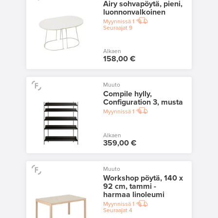
Airy sohvapöytä, pieni,
luonnonvalkoinen
Myynnissä
1
Seuraajat
9
Alkaen
158,00 €
Muuto
Compile hylly,
Configuration 3, musta
Myynnissä
1
Alkaen
359,00 €
Muuto
Workshop pöytä, 140 x
92 cm, tammi -
harmaa linoleumi
Myynnissä
1
Seuraajat
4