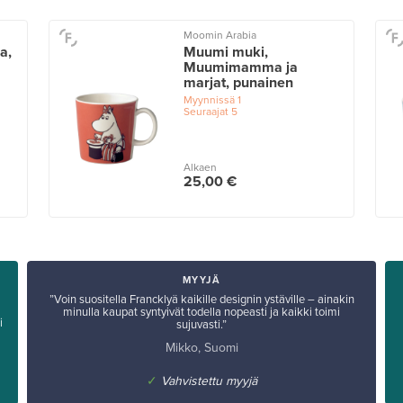
Moomin Arabia
a,
Muumi muki,
Muumimamma ja
marjat, punainen
Myynnissä
1
Seuraajat
5
Alkaen
25,00 €
MYYJÄ
”Voin suositella Francklyä kaikille designin ystäville – ainakin
minulla kaupat syntyivät todella nopeasti ja kaikki toimi
i
sujuvasti.”
Mikko, Suomi
✓
Vahvistettu myyjä