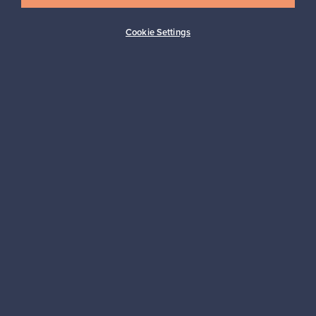
Cookie Settings
Ostajan turva
Asiakaspalvelun tuki
Kestäviä valintoja
Seuraa meitä
Franckly
Tarvitsetko apua?