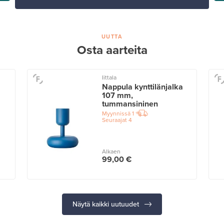
UUTTA
Osta aarteita
Iittala
Nappula kynttilänjalka
107 mm,
tummansininen
Myynnissä
1
Seuraajat
4
Alkaen
99,00 €
Näytä kaikki uutuudet