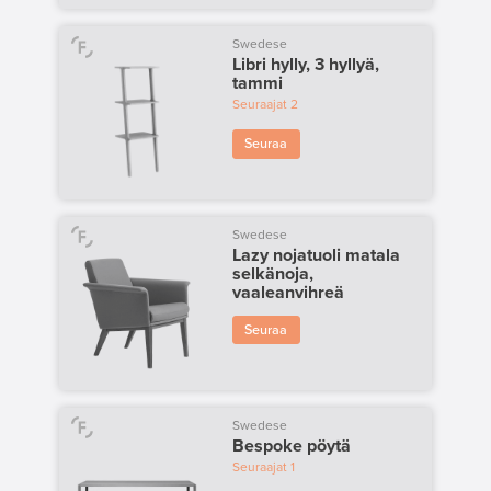
Swedese
Libri hylly, 3 hyllyä,
tammi
Seuraajat
2
Seuraa
Swedese
Lazy nojatuoli matala
selkänoja,
vaaleanvihreä
Seuraa
Swedese
Bespoke pöytä
Seuraajat
1