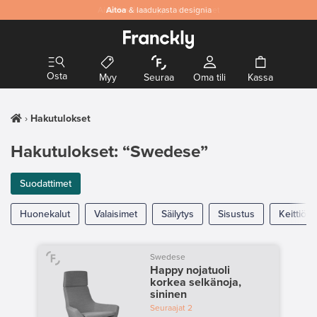
Aitoa
& laadukasta designia
Osta
Myy
Seuraa
Oma tili
Kassa
Hakutulokset
Hakutulokset: “Swedese”
Suodattimet
Huonekalut
Valaisimet
Säilytys
Sisustus
Keittiö
Swedese
Happy nojatuoli
korkea selkänoja,
sininen
Seuraajat
2