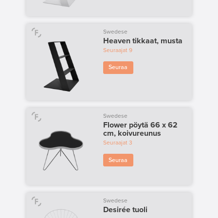
Swedese
Heaven tikkaat, musta
Seuraajat
9
Seuraa
Swedese
Flower pöytä 66 x 62
cm, koivureunus
Seuraajat
3
Seuraa
Swedese
Desirée tuoli