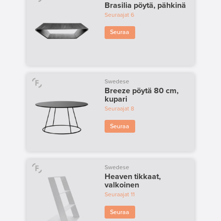
Brasilia pöytä, pähkinä
Seuraajat
6
Seuraa
Swedese
Breeze pöytä 80 cm,
kupari
Seuraajat
8
Seuraa
Swedese
Heaven tikkaat,
valkoinen
Seuraajat
11
Seuraa