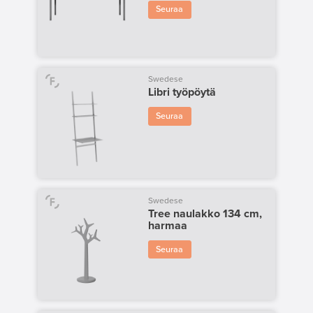
Seuraa
Swedese
Libri työpöytä
Seuraa
Swedese
Tree naulakko 134 cm,
harmaa
Seuraa