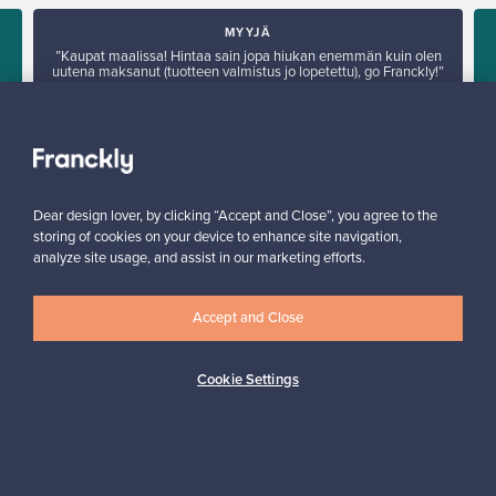
MYYJÄ
”Kaupat maalissa! Hintaa sain jopa hiukan enemmän kuin olen
uutena maksanut (tuotteen valmistus jo lopetettu), go Franckly!”
Reetta, Suomi
✓
Vahvistettu myyjä
Dear design lover, by clicking “Accept and Close”, you agree to the
storing of cookies on your device to enhance site navigation,
analyze site usage, and assist in our marketing efforts.
Accept and Close
Haluatko inspiroitua designista?
Cookie Settings
Tilaa uutiskirjeemme ja pysyt ajan tasalla!