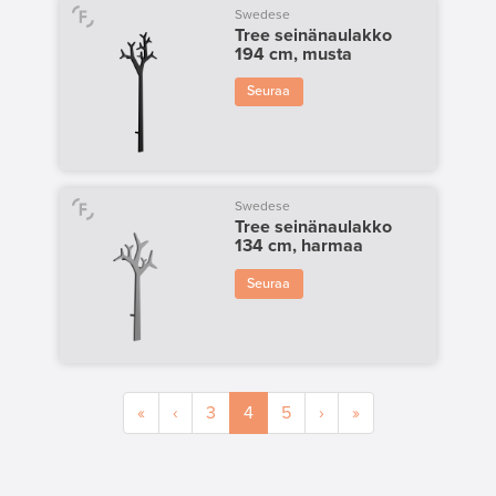
Swedese
Tree seinänaulakko
194 cm, musta
Seuraa
Swedese
Tree seinänaulakko
134 cm, harmaa
Seuraa
«
‹
3
4
5
›
»