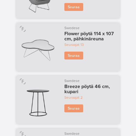
Seuraa
Swedese
Flower pöytä 114 x 107
cm, pähkinäreuna
Seuraajat
13
Seuraa
Swedese
Breeze pöytä 46 cm,
kupari
Seuraajat
2
Seuraa
Swedese