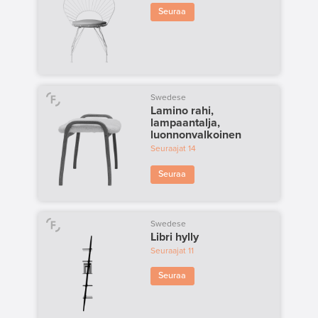
Seuraa
Swedese
Lamino rahi,
lampaantalja,
luonnonvalkoinen
Seuraajat
14
Seuraa
Swedese
Libri hylly
Seuraajat
11
Seuraa