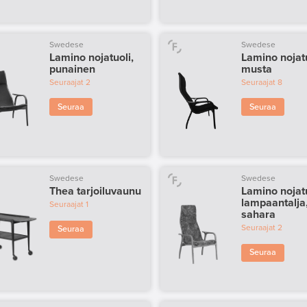
Swedese
Swedese
Lamino nojatuoli,
Lamino nojatu
punainen
musta
Seuraajat
2
Seuraajat
8
Seuraa
Seuraa
Swedese
Swedese
Thea tarjoiluvaunu
Lamino nojatu
lampaantalja
Seuraajat
1
sahara
Seuraajat
2
Seuraa
Seuraa