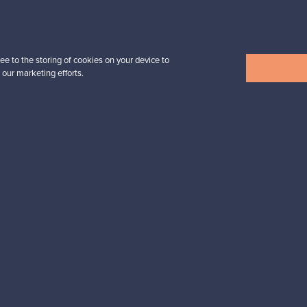
esignista?
pysyt ajan tasalla!
ee to the storing of cookies on your device to
 our marketing efforts.
valliset maksut
Ostajan turva
Asiakaspalvelun
Ostajille
Myyjille
Ostajan opas
Myyjän opas
ta
Ostajan UKK
Myyjän UKK
Ostajan turva
Yritykset