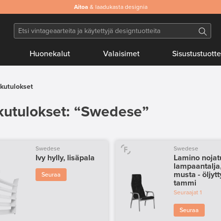
Aitoa
& laadukasta designia
Huonekalut
Valaisimet
Sisustustuotte
kutulokset
utulokset: “Swedese”
Swedese
Swedese
Ivy hylly, lisäpala
Lamino nojatu
lampaantalja
musta - öljytt
Seuraa
tammi
Seuraajat
1
Seuraa