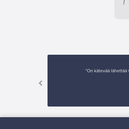
”On kätevää lähettää v
 oli aivan