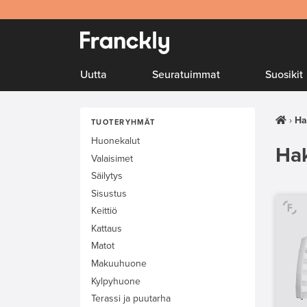
Uutta
Seuratuimmat
Suosikit
Ha
TUOTERYHMÄT
Huonekalut
Hak
Valaisimet
Säilytys
Sisustus
Keittiö
Kattaus
Matot
Makuuhuone
Kylpyhuone
Terassi ja puutarha