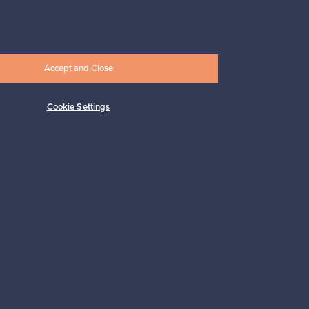
Tilaa
Accept and Close
Cookie Settings
 tuki
Kestäviä valintoja
Seuraa meitä