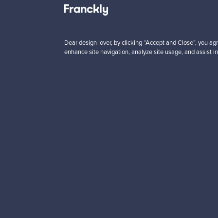
Haluatko inspiroitua d
Tilaa uutiskirjeemme ja 
Dear design lover, by clicking “Accept and Close”, you agr
enhance site navigation, analyze site usage, and assist in
Aitoa designia
Tur
Franckly
Tarvitsetko apua?
Meistä
Kuinka Franckly toimii?
Ota yhteyttä
Follow – seuraa tuottei
Käyttöehdot
Kuljetus
Yksityisyys
Maksaminen
Evästeasetukset
Brändit