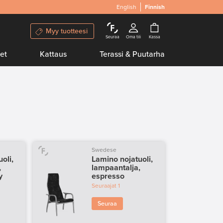
English
Finnish
Myy tuotteesi
Seuraa
Oma tili
Kassa
et
Kattaus
Terassi & Puutarha
Swedese
oli,
Lamino nojatuoli,
,
lampaantalja,
y
espresso
Seuraajat
1
Seuraa