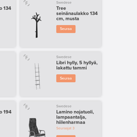
Swedese
o 134
Tree
seinänaulakko 134
cm, musta
Seuraa
Swedese
Libri hylly, 5 hyllyä,
lakattu tammi
Seuraa
Swedese
o 194
Lamino nojatuoli,
lampaantalja,
hiilenharmaa
Seuraajat
3