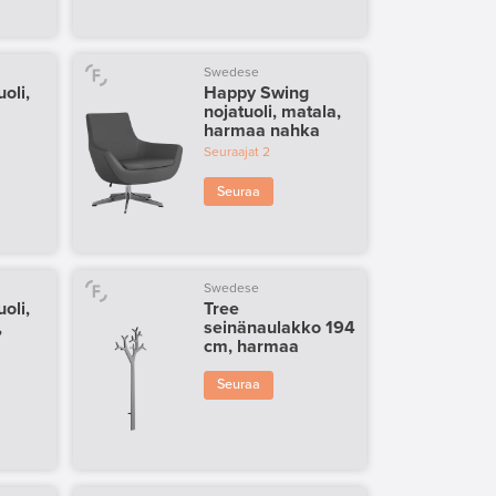
Swedese
oli,
Happy Swing
nojatuoli, matala,
harmaa nahka
Seuraajat
2
Seuraa
Swedese
oli,
Tree
,
seinänaulakko 194
cm, harmaa
Seuraa