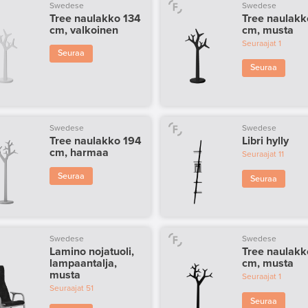
Swedese
Swedese
Tree naulakko 134
Tree naulakk
cm, valkoinen
cm, musta
Seuraajat
1
Seuraa
Seuraa
Swedese
Swedese
Tree naulakko 194
Libri hylly
cm, harmaa
Seuraajat
11
Seuraa
Seuraa
Swedese
Swedese
Lamino nojatuoli,
Tree naulakk
lampaantalja,
cm, musta
musta
Seuraajat
1
Seuraajat
51
Seuraa