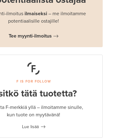
ti-ilmoitus
ilmaiseksi
– me ilmoitamme
potentiaalisille ostajille!
Tee myynti-ilmoitus
F IS FOR FOLLOW
sitkö tätä tuotetta?
a F-merkkiä yllä – ilmoitamme sinulle,
kun tuote on myytävänä!
Lue lisää