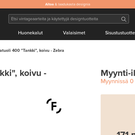
Aitoa
& laadukasta designia
Huonekalut
Valaisimet
Sisustustuotte
atuoli 400 "Tankki", koivu - Zebra
ki", koivu -
Myynti-i
Myynnissä
0
171 