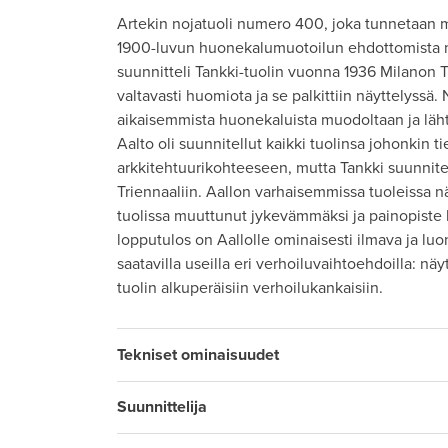
Artekin nojatuoli numero 400, joka tunnetaan m
1900-luvun huonekalumuotoilun ehdottomista me
suunnitteli Tankki-tuolin vuonna 1936 Milanon T
valtavasti huomiota ja se palkittiin näyttelyssä.
aikaisemmista huonekaluista muodoltaan ja läh
Aalto oli suunnitellut kaikki tuolinsa johonkin ti
arkkitehtuurikohteeseen, mutta Tankki suunnitel
Triennaaliin. Aallon varhaisemmissa tuoleissa 
tuolissa muuttunut jykevämmäksi ja painopiste
lopputulos on Aallolle ominaisesti ilmava ja lu
saatavilla useilla eri verhoiluvaihtoehdoilla: n
tuolin alkuperäisiin verhoilukankaisiin.
Tekniset ominaisuudet
Suunnittelija