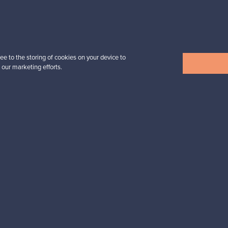
Alkaen
32,25 €
ee to the storing of cookies on your device to
 our marketing efforts.
Näytä kaikki uutuudet
esignista?
pysyt ajan tasalla!