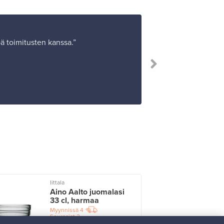
öä toimitusten kanssa.”
“O
Iittala
I
Aino Aalto juomalasi
33 cl, harmaa
Myynnissä
4
Seuraajat
2