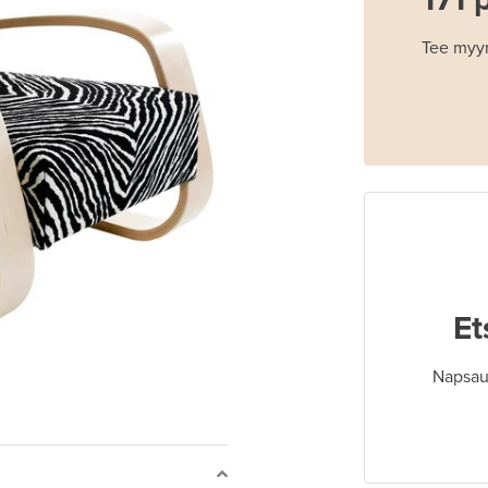
Tee myyn
Et
Napsaut