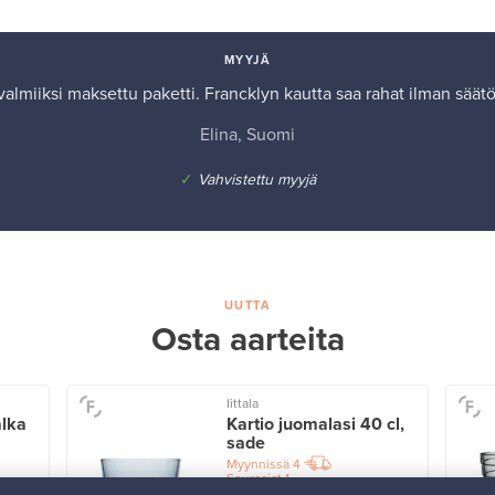
MYYJÄ
almiiksi maksettu paketti. Francklyn kautta saa rahat ilman säät
Elina, Suomi
✓
Vahvistettu myyjä
UUTTA
Osta aarteita
Iittala
alka
Kartio juomalasi 40 cl,
sade
Myynnissä
4
Seuraajat
1