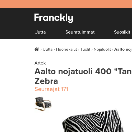
Uutta
Seuratuimmat
Suosikit
Uutta
Huonekalut
Tuolit
Nojatuolit
Aalto noj
Artek
Aalto nojatuoli 400 "Tank
Zebra
Seuraajat
171