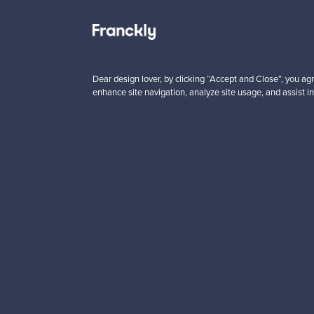
ajat
7
Seuraajat
4
n
Alkaen
00 €
99,00 €
Dear design lover, by clicking “Accept and Close”, you agr
enhance site navigation, analyze site usage, and assist in
Haluatko inspiroitua d
Tilaa uutiskirjeemme ja 