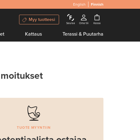
English
Finnish
Myy tuotteesi
Seuraa
Oma tili
Kassa
et
Kattaus
Terassi & Puutarha
lmoitukset
TUOTE MYYNTIIN
potentiaalista ostajaa