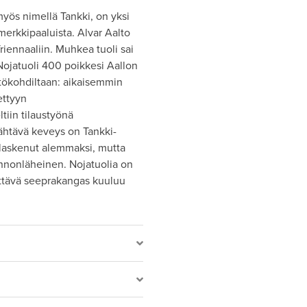
yös nimellä Tankki, on yksi
rkkipaaluista. Alvar Aalto
riennaaliin. Muhkea tuoli sai
 Nojatuoli 400 poikkesi Aallon
tökohdiltaan: aikaisemmin
ettyyn
tiin tilaustyönä
nähtävä keveys on Tankki-
 laskenut alemmaksi, mutta
onnonläheinen. Nojatuolia on
äyttävä seeprakangas kuuluu