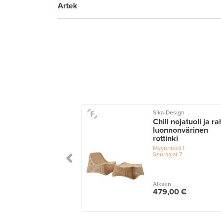
Artek
Sika-Design
o nojatuoli 401,
Chill nojatuoli ja ra
u - harmaa
luonnonvärinen
rottinki
issä
1
ajat
8
Myynnissä
1
Seuraajat
7
n
Alkaen
0,00 €
479,00 €