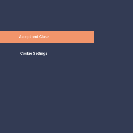
Alkaen
17,25 €
Accept and Close
Cookie Settings
Tilaa