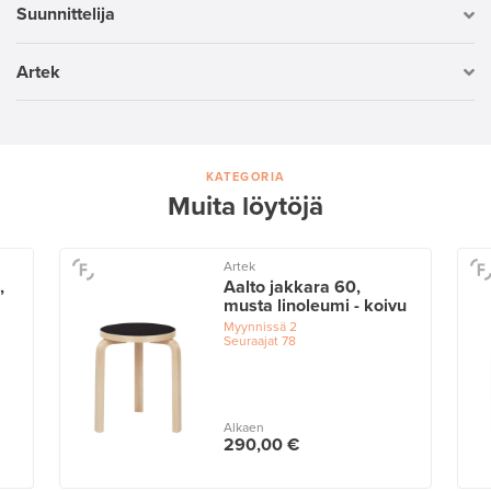
Suunnittelija
Artek
KATEGORIA
Muita löytöjä
Artek
,
Aalto jakkara 60,
musta linoleumi - koivu
Myynnissä
2
Seuraajat
78
Alkaen
290,00 €