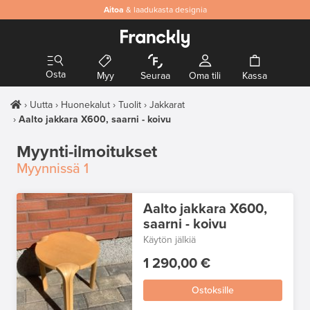
Aitoa
& laadukasta designia
Osta
Myy
Seuraa
Oma tili
Kassa
Uutta
Huonekalut
Tuolit
Jakkarat
Aalto jakkara X600, saarni - koivu
Myynti-ilmoitukset
Myynnissä
1
Aalto jakkara X600,
saarni - koivu
Käytön jälkiä
1 290,00 €
Ostoksille