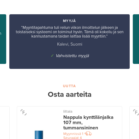
MYYJÄ
”Myyntitapahtuma tuli reilun viikon ilmoittelun jälkeen ja
toistaiseksi systeemi on toiminut hyvin. Tämä oli kokeilu ja sen
n
kannustamana taidan laittaa lisää myyntiin.”
Kalevi, Suomi
✓
Vahvistettu myyjä
UUTTA
Osta aarteita
Iittala
Nappula kynttilänjalka
107 mm,
tummansininen
Myynnissä
1
Seuraajat
4