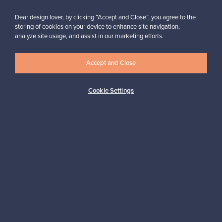
Tilaa
Dear design lover, by clicking “Accept and Close”, you agree to the
storing of cookies on your device to enhance site navigation,
analyze site usage, and assist in our marketing efforts.
Accept and Close
Aitoa designia
Turvalliset maksut
Cookie Settings
Ostajan turva
Asiakaspalvelun tuki
Kestäviä valintoja
Seuraa meitä