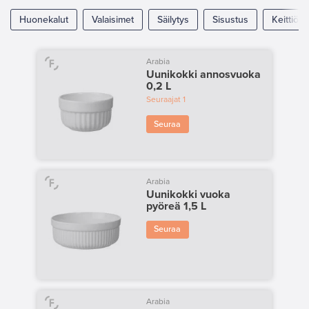
Huonekalut
Valaisimet
Säilytys
Sisustus
Keittiö
Arabia
Uunikokki annosvuoka
0,2 L
Seuraajat
1
Seuraa
Arabia
Uunikokki vuoka
pyöreä 1,5 L
Seuraa
Arabia