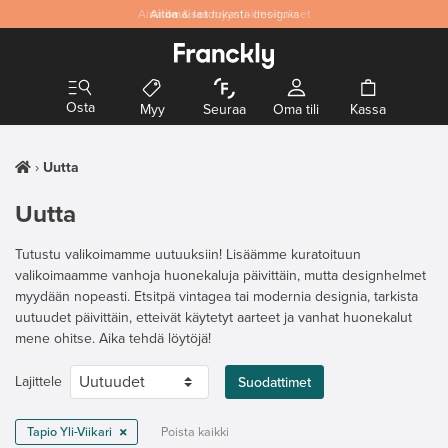
Aitoa
& laadukasta designia
Osta
Myy
Seuraa
Oma tili
Kassa
Uutta
Uutta
Tutustu valikoimamme uutuuksiin! Lisäämme kuratoituun
valikoimaamme vanhoja huonekaluja päivittäin, mutta designhelmet
myydään nopeasti. Etsitpä vintagea tai modernia designia, tarkista
uutuudet päivittäin, etteivät käytetyt aarteet ja vanhat huonekalut
mene ohitse. Aika tehdä löytöjä!
Lajittele
Suodattimet
Tapio Yli-Viikari
Poista kaikki