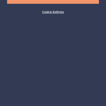
Cookie Settings
Ostajan turva
Asiakaspalvelun tuki
Kestäviä valintoja
Seuraa meitä
Franckly
Tarvitsetko apua?