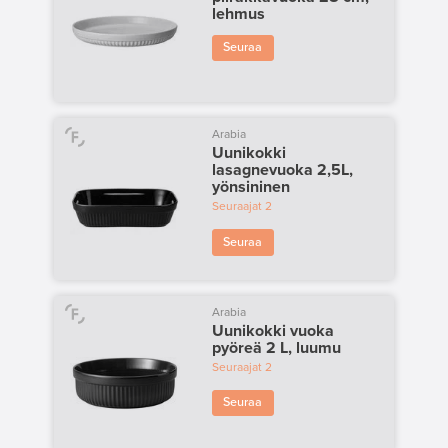
lehmus
Seuraa
Arabia
Uunikokki
lasagnevuoka 2,5L,
yönsininen
Seuraajat
2
Seuraa
Arabia
Uunikokki vuoka
pyöreä 2 L, luumu
Seuraajat
2
Seuraa