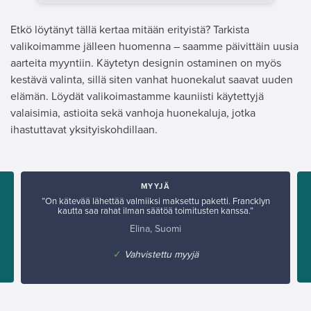
Etkö löytänyt tällä kertaa mitään erityistä? Tarkista
valikoimamme jälleen huomenna – saamme päivittäin uusia
aarteita myyntiin. Käytetyn designin ostaminen on myös
kestävä valinta, sillä siten vanhat huonekalut saavat uuden
elämän. Löydät valikoimastamme kauniisti käytettyjä
valaisimia, astioita sekä vanhoja huonekaluja, jotka
ihastuttavat yksityiskohdillaan.
MYYJÄ
”On kätevää lähettää valmiiksi maksettu paketti. Francklyn
kautta saa rahat ilman säätöä toimitusten kanssa.”
Elina, Suomi
✓
Vahvistettu myyjä