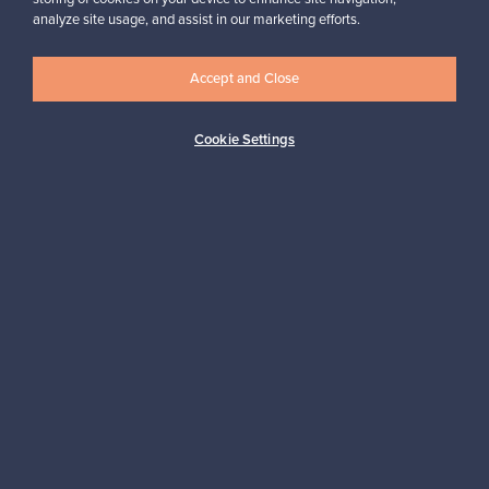
analyze site usage, and assist in our marketing efforts.
✓
Vahvistettu myyjä
Accept and Close
Cookie Settings
Haluatko inspiroitua designista?
Tilaa uutiskirjeemme ja pysyt ajan tasalla!
Tilaa