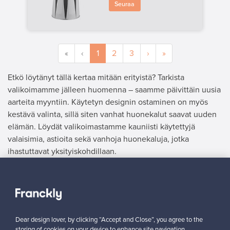
Seuraa
«
‹
1
2
3
›
»
Etkö löytänyt tällä kertaa mitään erityistä? Tarkista
valikoimamme jälleen huomenna – saamme päivittäin uusia
aarteita myyntiin. Käytetyn designin ostaminen on myös
kestävä valinta, sillä siten vanhat huonekalut saavat uuden
elämän. Löydät valikoimastamme kauniisti käytettyjä
valaisimia, astioita sekä vanhoja huonekaluja, jotka
ihastuttavat yksityiskohdillaan.
MYYJÄ
”Kaupat maalissa! Hintaa sain jopa hiukan enemmän kuin olen
uutena maksanut (tuotteen valmistus jo lopetettu), go Franckly!”
Dear design lover, by clicking “Accept and Close”, you agree to the
Reetta, Suomi
storing of cookies on your device to enhance site navigation,