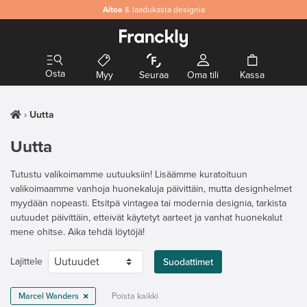
Aitoa
& laadukasta designia
Osta
Myy
Seuraa
Oma tili
Kassa
Uutta
Uutta
Tutustu valikoimamme uutuuksiin! Lisäämme kuratoituun
valikoimaamme vanhoja huonekaluja päivittäin, mutta designhelmet
myydään nopeasti. Etsitpä vintagea tai modernia designia, tarkista
uutuudet päivittäin, etteivät käytetyt aarteet ja vanhat huonekalut
mene ohitse. Aika tehdä löytöjä!
Lajittele
Suodattimet
Marcel Wanders
Poista kaikki