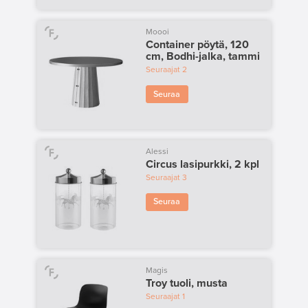
Moooi
Container pöytä, 120
cm, Bodhi-jalka, tammi
Seuraajat
2
Seuraa
Alessi
Circus lasipurkki, 2 kpl
Seuraajat
3
Seuraa
Magis
Troy tuoli, musta
Seuraajat
1