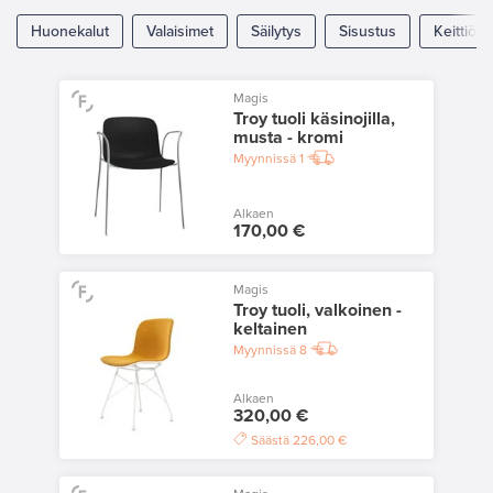
Huonekalut
Valaisimet
Säilytys
Sisustus
Keittiö
Magis
Troy tuoli käsinojilla,
musta - kromi
Myynnissä
1
Alkaen
170,00 €
Magis
Troy tuoli, valkoinen -
keltainen
Myynnissä
8
Alkaen
320,00 €
Säästä
226,00 €