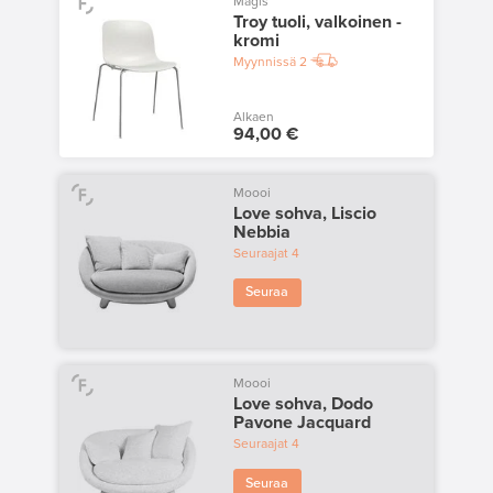
Magis
Troy tuoli, valkoinen -
kromi
Myynnissä
2
Alkaen
94,00 €
Moooi
Love sohva, Liscio
Nebbia
Seuraajat
4
Seuraa
Moooi
Love sohva, Dodo
Pavone Jacquard
Seuraajat
4
Seuraa