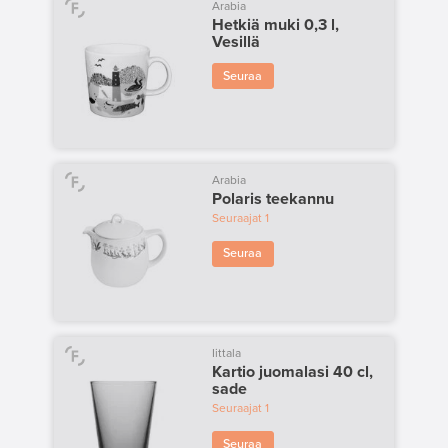
Arabia
Hetkiä muki 0,3 l,
Vesillä
Seuraa
Arabia
Polaris teekannu
Seuraajat
1
Seuraa
Iittala
Kartio juomalasi 40 cl,
sade
Seuraajat
1
Seuraa