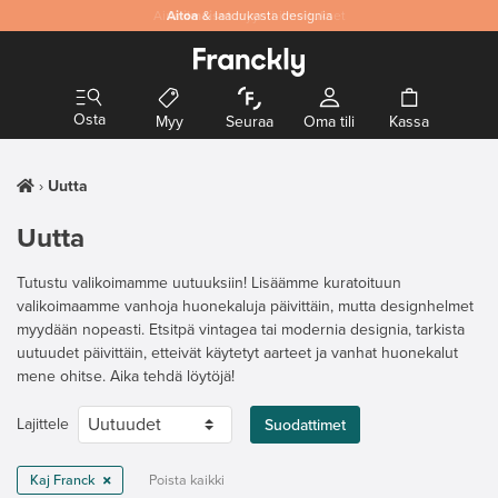
Aitoa
& laadukasta designia
Osta
Myy
Seuraa
Oma tili
Kassa
Uutta
Uutta
Tutustu valikoimamme uutuuksiin! Lisäämme kuratoituun
valikoimaamme vanhoja huonekaluja päivittäin, mutta designhelmet
myydään nopeasti. Etsitpä vintagea tai modernia designia, tarkista
uutuudet päivittäin, etteivät käytetyt aarteet ja vanhat huonekalut
mene ohitse. Aika tehdä löytöjä!
Lajittele
Suodattimet
Kaj Franck
Poista kaikki