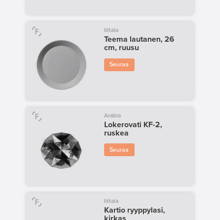
Iittala
Teema lautanen, 26
cm, ruusu
Seuraa
Arabia
Lokerovati KF-2,
ruskea
Seuraa
Iittala
Kartio ryyppylasi,
kirkas