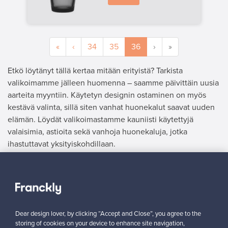
«
‹
34
35
36
›
»
Etkö löytänyt tällä kertaa mitään erityistä? Tarkista
valikoimamme jälleen huomenna – saamme päivittäin uusia
aarteita myyntiin. Käytetyn designin ostaminen on myös
kestävä valinta, sillä siten vanhat huonekalut saavat uuden
elämän. Löydät valikoimastamme kauniisti käytettyjä
valaisimia, astioita sekä vanhoja huonekaluja, jotka
ihastuttavat yksityiskohdillaan.
MYYJÄ
”Ostaja ymmärtää aidon tuotteen arvon ja laadun, joten hinta
voidaan asettaa oikealle tasolle.”
Dear design lover, by clicking “Accept and Close”, you agree to the
Hanna, Suomi
storing of cookies on your device to enhance site navigation,