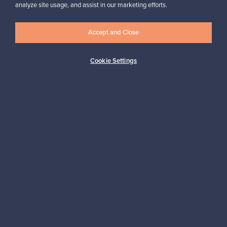
analyze site usage, and assist in our marketing efforts.
✓
Vahvistettu myyjä
Accept and Close
Cookie Settings
Haluatko inspiroitua designista?
Tilaa uutiskirjeemme ja pysyt ajan tasalla!
Tilaa