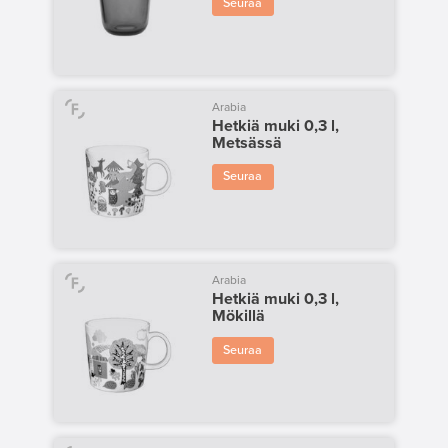
Seuraa
Arabia
Hetkiä muki 0,3 l,
Metsässä
Seuraa
Arabia
Hetkiä muki 0,3 l,
Mökillä
Seuraa