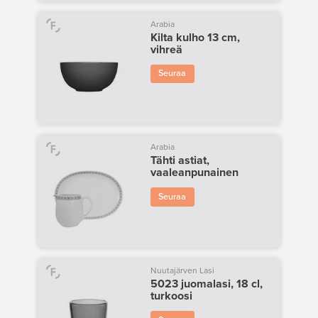
Arabia
Kilta kulho 13 cm,
vihreä
Seuraa
Arabia
Tähti astiat,
vaaleanpunainen
Seuraa
Nuutajärven Lasi
5023 juomalasi, 18 cl,
turkoosi