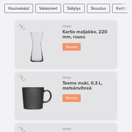
Huonekalut
Valaisimet
Säilytys
Sisustus
Keittiö
Iittala
Kartio maljakko, 220
mm, ruusu
Seuraa
Iittala
Teema muki, 0,3 L,
metsänvihreä
Seuraa
Iittala