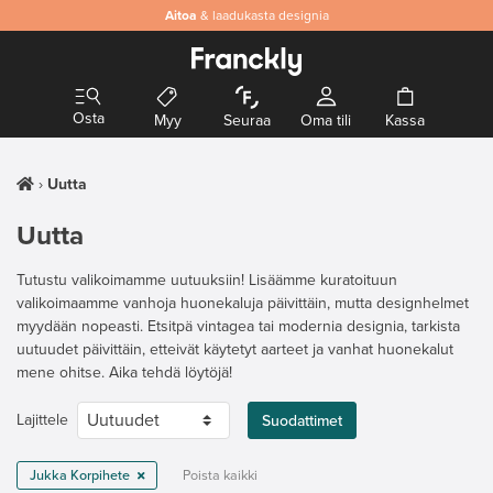
Aitoa
& laadukasta designia
Osta
Myy
Seuraa
Oma tili
Kassa
Uutta
Uutta
Tutustu valikoimamme uutuuksiin! Lisäämme kuratoituun
valikoimaamme vanhoja huonekaluja päivittäin, mutta designhelmet
myydään nopeasti. Etsitpä vintagea tai modernia designia, tarkista
uutuudet päivittäin, etteivät käytetyt aarteet ja vanhat huonekalut
mene ohitse. Aika tehdä löytöjä!
Lajittele
Suodattimet
Jukka Korpihete
Poista kaikki