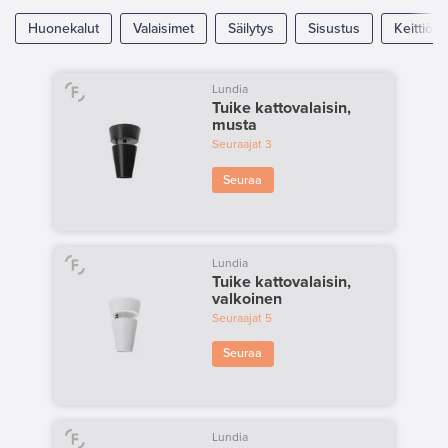
Huonekalut
Valaisimet
Säilytys
Sisustus
Keittiö
Lundia
Tuike kattovalaisin,
musta
Seuraajat
3
Seuraa
Lundia
Tuike kattovalaisin,
valkoinen
Seuraajat
5
Seuraa
Lundia