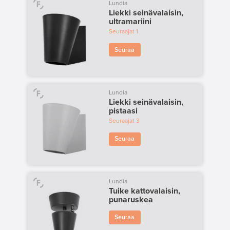
Lundia
Liekki seinävalaisin,
ultramariini
Seuraajat
1
Seuraa
Lundia
Liekki seinävalaisin,
pistaasi
Seuraajat
3
Seuraa
Lundia
Tuike kattovalaisin,
punaruskea
Seuraa