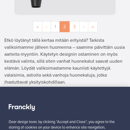
«
‹
1
2
3
›
»
Etkö löytänyt tällä kertaa mitään erityistä? Tarkista
valikoimamme jälleen huomenna – saamme päivittäin uusia
aarteita myyntiin. Käytetyn designin ostaminen on myös
kestävä valinta, sillä siten vanhat huonekalut saavat uuden
elämän. Löydät valikoimastamme kauniisti käytettyjä
valaisimia, astioita sekä vanhoja huonekaluja, jotka
ihastuttavat yksityiskohdillaan.
MYYJÄ
”On kätevää lähettää valmiiksi maksettu paketti. Francklyn
kautta saa rahat ilman säätöä toimitusten kanssa.”
Dear design lover, by clicking “Accept and Close”, you agree to the
Elina, Suomi
storing of cookies on your device to enhance site navigation,