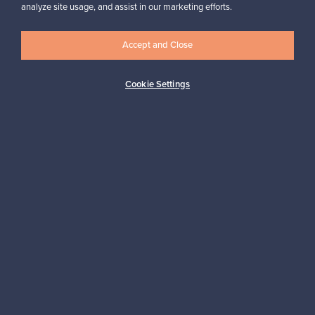
analyze site usage, and assist in our marketing efforts.
✓
Vahvistettu myyjä
Accept and Close
Cookie Settings
Haluatko inspiroitua designista?
Tilaa uutiskirjeemme ja pysyt ajan tasalla!
Tilaa